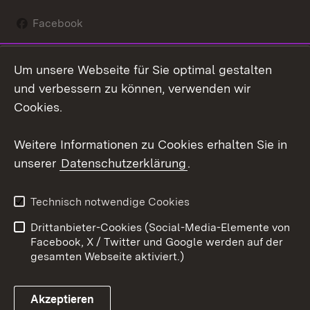
Facebook
Instagram
Um unsere Webseite für Sie optimal gestalten
Social Wall
und verbessern zu können, verwenden wir
Cookies.
Youtube
Weitere Informationen zu Cookies erhalten Sie in
Zum 
unserer
Datenschutzerklärung
.
Kontakt
Datenschutz
Erklärung zur
Benutzungshinweise
Technisch notwendige Cookies
Barrierefreiheit
Drittanbieter-Cookies (Social-Media-Elemente von
Impressum
Cookies
Facebook, X / Twitter und Google werden auf der
gesamten Webseite aktiviert.)
Akzeptieren
Link zum Landesportal