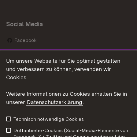
Social Media
Facebook
Instagram
Um unsere Webseite für Sie optimal gestalten
Social Wall
und verbessern zu können, verwenden wir
Cookies.
Youtube
Weitere Informationen zu Cookies erhalten Sie in
Zum 
unserer
Datenschutzerklärung
.
Kontakt
Datenschutz
Erklärung zur
Benutzungshinweise
Technisch notwendige Cookies
Barrierefreiheit
Drittanbieter-Cookies (Social-Media-Elemente von
Impressum
Cookies
Facebook, X / Twitter und Google werden auf der