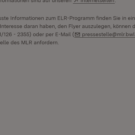
nformationen sind auf unseren
Internetseiten
.
te Informationen zum ELR-Programm finden Sie in e
nteresse daran haben, den Flyer auszulegen, können 
E-Mail:
1/126 - 2355) oder per E-Mail (
pressestelle@mlr.bwl
telle des MLR anfordern.