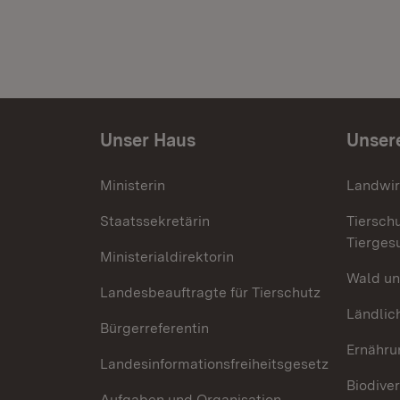
Unser Haus
Unser
Ministerin
Landwir
Staatssekretärin
Tiersch
Tierges
Ministerialdirektorin
Wald un
Landesbeauftragte für Tierschutz
Ländlic
Bürgerreferentin
Ernähru
Landesinformationsfreiheitsgesetz
Biodiver
Aufgaben und Organisation