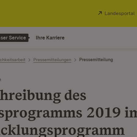
Extern:
Landesportal
ser Service
Ihre Karriere
chkeitsarbeit
Pressemitteilungen
Pressemitteilung
e
hreibung des
sprogramms 2019 i
icklungsprogramm