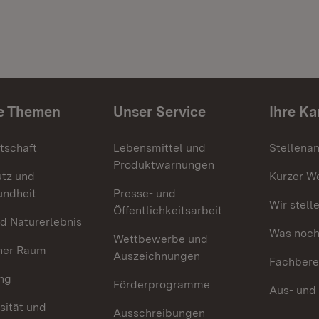
e Themen
Unser Service
Ihre Ka
tschaft
Lebensmittel und
Stellena
Produktwarnungen
utz und
Kurzer W
undheit
Presse- und
Wir stell
Öffentlichkeitsarbeit
d Naturerlebnis
Was noch 
Wettbewerbe und
her Raum
Auszeichnungen
Fachbere
ng
Förderprogramme
Aus- und
sität und
Ausschreibungen