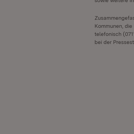
sowie weitere I
Zusammengefass
Kommunen, die I
telefonisch (071
bei der Presses