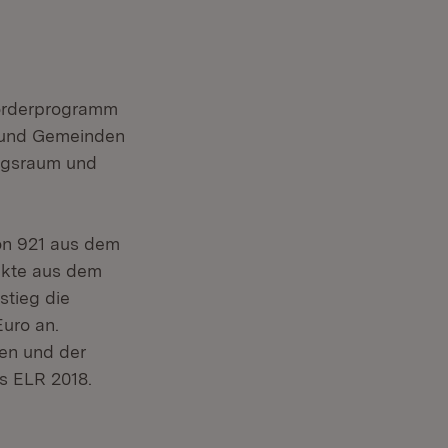
Förderprogramm
n und Gemeinden
ungsraum und
von 921 aus dem
ekte aus dem
stieg die
uro an.
en und der
s ELR 2018.