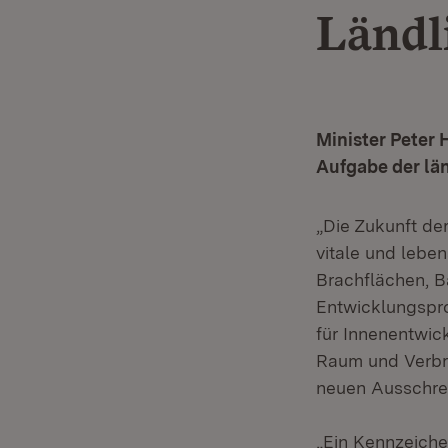
Ländl
Minister Peter 
Aufgabe der län
„Die Zukunft de
vitale und lebe
Brachflächen, 
Entwicklungspro
für Innenentwic
Raum und Verbra
neuen Ausschre
„Ein Kennzeiche