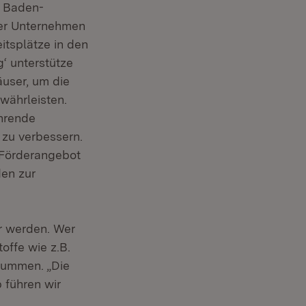
n Baden-
rer Unternehmen
itsplätze in den
‘ unterstütze
user, um die
währleisten.
ührende
d zu verbessern.
 Förderangebot
den zur
r werden. Wer
ffe wie z.B.
summen. „Die
 führen wir