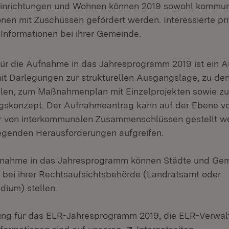
inrichtungen und Wohnen können 2019 sowohl kommun
ionen mit Zuschüssen gefördert werden. Interessierte pr
 Informationen bei ihrer Gemeinde.
ür die Aufnahme in das Jahresprogramm 2019 ist ein 
t Darlegungen zur strukturellen Ausgangslage, zu de
elen, zum Maßnahmenplan mit Einzelprojekten sowie 
gskonzept. Der Aufnahmeantrag kann auf der Ebene von
 von interkommunalen Zusammenschlüssen gestellt we
liegenden Herausforderungen aufgreifen.
fnahme in das Jahresprogramm können Städte und Gem
bei ihrer Rechtsaufsichtsbehörde (Landratsamt oder
dium) stellen.
ng für das ELR-Jahresprogramm 2019, die ELR-Verwalt
Extern:
(Öffnet 