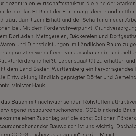
ur dezentralen Wirtschaftsstruktur, die eine der Stärke
i, leiste das ELR mit der Förderung kleiner und mittle
nd trägt damit zum Erhalt und der Schaffung neuer Arbe
onen bei. Mit dem Förderschwerpunkt ‚Grundversorgung
m Dorfläden, Metzgereien, Bäckereien und Dorfgasthä
Waren und Dienstleistungen im Ländlichen Raum zu ge
erung setzten wir auf eine vorausschauende und zielf
 Strukturförderung heißt, Lebensqualität zu erhalten un
eht dem Land Baden-Württemberg ein hervorragendes
relle Entwicklung ländlich geprägter Dörfer und Gemein
onte Minister Hauk.
 das Bauen mit nachwachsenden Rohstoffen attraktive
berwiegend ressourcenschonende, CO2 bindende Bausto
bekomme einen Zuschlag auf die sonst üblichen Förder
ourcenschonender Bauweisen ist uns wichtig. Deshalb
ten CO2-Speicherzuschlag ein“, so der Minister .