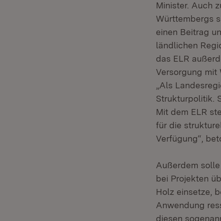
Minister. Auch z
Württembergs se
einen Beitrag u
ländlichen Regi
das ELR außerde
Versorgung mit 
„Als Landesregi
Strukturpolitik.
Mit dem ELR st
für die struktu
Verfügung“, bet
Außerdem solle
bei Projekten ü
Holz einsetze, 
Anwendung ress
diesen sogenann