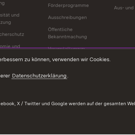
ng
Förderprogramme
Aus- und
sität und
Ausschreibungen
tzung
Öffentliche
cherschutz
Bekanntmachung
omie und
Veranstaltungen
ion
erbessern zu können, verwenden wir Cookies.
Mediathek
Publikationen
serer
Datenschutzerklärung
.
Kontakt
ebook, X / Twitter und Google werden auf der gesamten Webs
Kontakt
Datenschutz
Erklärung zur Barrierefreiheit