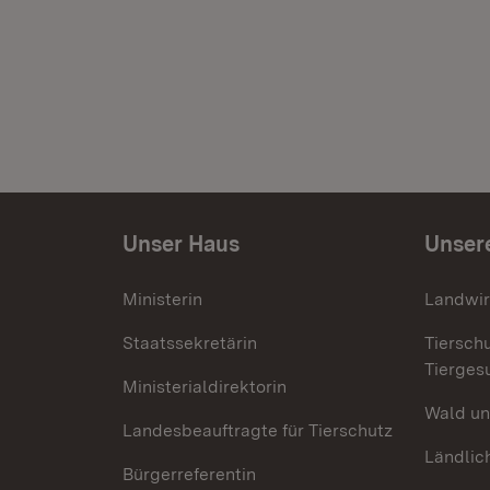
Unser Haus
Unser
Ministerin
Landwir
Staatssekretärin
Tiersch
Tierges
Ministerialdirektorin
Wald un
Landesbeauftragte für Tierschutz
Ländlic
Bürgerreferentin