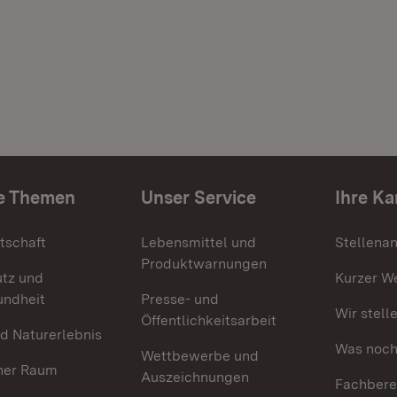
e Themen
Unser Service
Ihre Ka
tschaft
Lebensmittel und
Stellena
Produktwarnungen
utz und
Kurzer W
undheit
Presse- und
Wir stell
Öffentlichkeitsarbeit
d Naturerlebnis
Was noch 
Wettbewerbe und
her Raum
Auszeichnungen
Fachbere