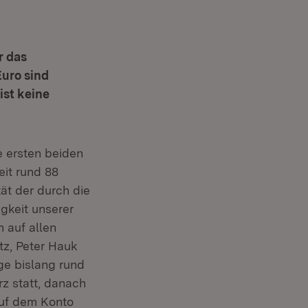
r das
Euro sind
ist keine
e ersten beiden
eit rund 88
tät der durch die
gkeit unserer
 auf allen
tz, Peter Hauk
ge bislang rund
rz statt, danach
auf dem Konto