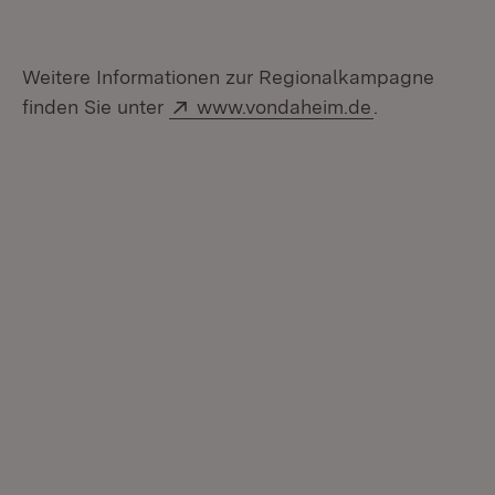
Weitere Informationen zur Regionalkampagne
Extern:
(Öffnet in ne
finden Sie unter
www.vondaheim.de
.