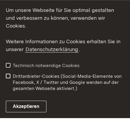
Instagram
Um unsere Webseite für Sie optimal gestalten
Social Wall
und verbessern zu können, verwenden wir
Cookies.
Youtube
Weitere Informationen zu Cookies erhalten Sie in
Zum 
unserer
Datenschutzerklärung
.
Kontakt
Datenschutz
Erklärung zur
Benutzungshinweise
Technisch notwendige Cookies
Barrierefreiheit
Drittanbieter-Cookies (Social-Media-Elemente von
Impressum
Cookies
Facebook, X / Twitter und Google werden auf der
gesamten Webseite aktiviert.)
Akzeptieren
Link zum Landesportal