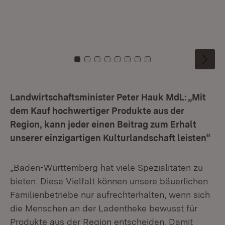
Kö
st
Zu Kachel: 0
Zu Kachel: 1
Zu Kachel: 2
Zu Kachel: 3
Zu Kachel: 4
Zu Kachel: 5
Zu Kachel: 6
Zu Kachel: 7
Landwirtschaftsminister Peter Hauk MdL: „Mit
dem Kauf hochwertiger Produkte aus der
Region, kann jeder einen Beitrag zum Erhalt
unserer einzigartigen Kulturlandschaft leisten“
„Baden-Württemberg hat viele Spezialitäten zu
bieten. Diese Vielfalt können unsere bäuerlichen
Familienbetriebe nur aufrechterhalten, wenn sich
die Menschen an der Ladentheke bewusst für
Produkte aus der Region entscheiden. Damit