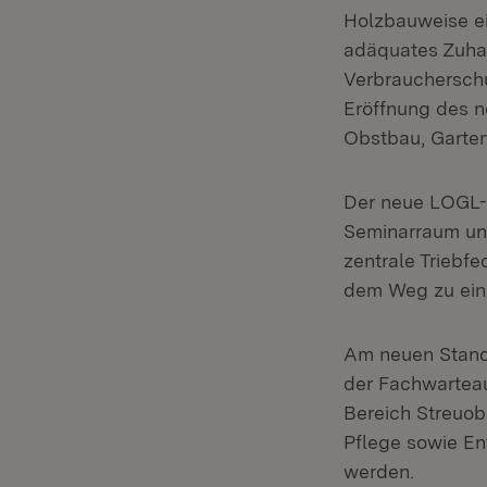
Holzbauweise e
adäquates Zuhau
Verbraucherschu
Eröffnung des 
Obstbau, Garten
Der neue LOGL-S
Seminarraum und
zentrale Triebf
dem Weg zu eine
Am neuen Stando
der Fachwartea
Bereich Streuob
Pflege sowie E
werden.