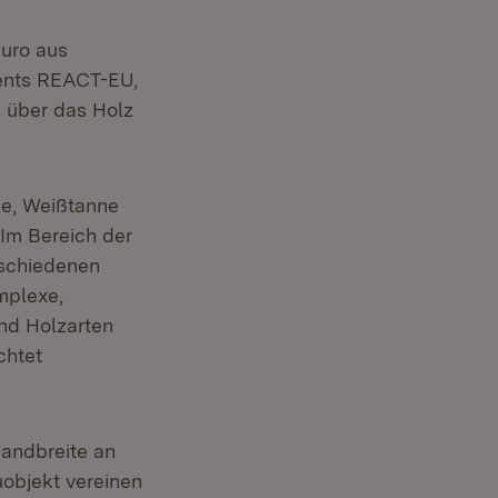
Euro aus
ments REACT-EU,
 über das Holz
ie, Weißtanne
Im Bereich der
rschiedenen
mplexe,
nd Holzarten
chtet
Bandbreite an
objekt vereinen