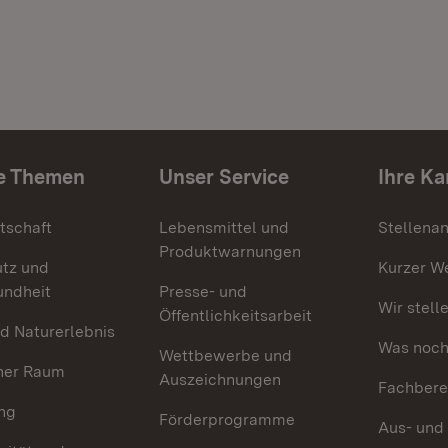
e Themen
Unser Service
Ihre Ka
tschaft
Lebensmittel und
Stellena
Produktwarnungen
utz und
Kurzer W
undheit
Presse- und
Wir stell
Öffentlichkeitsarbeit
d Naturerlebnis
Was noch 
Wettbewerbe und
her Raum
Auszeichnungen
Fachbere
ng
Förderprogramme
Aus- und