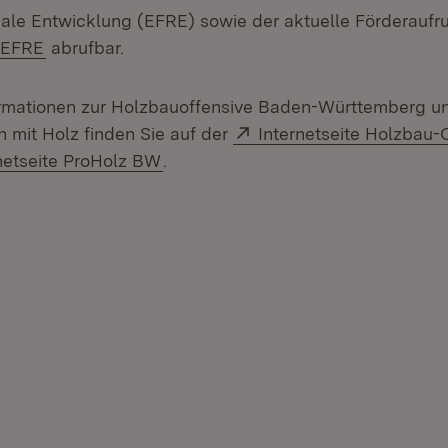
nale Entwicklung (EFRE) sowie der aktuelle Förderaufru
(Öffnet in neuem Fenster)
e EFRE
abrufbar.
ormationen zur Holzbauoffensive Baden-Württemberg u
Extern:
mit Holz finden Sie auf der
Internetseite Holzbau-
n:
(Öffnet in neuem Fenster)
netseite ProHolz BW
.