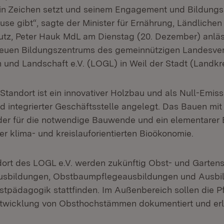
in Zeichen setzt und seinem Engagement und Bildung
se gibt“, sagte der Minister für Ernährung, Ländliche
tz, Peter Hauk MdL am Dienstag (20. Dezember) anläs
neuen Bildungszentrums des gemeinnützigen Landesver
 und Landschaft e.V. (LOGL) in Weil der Stadt (Landkr
tandort ist ein innovativer Holzbau und als Null-Emis
 integrierter Geschäftsstelle angelegt. Das Bauen mit 
eder für die notwendige Bauwende und ein elementarer 
r klima- und kreislauforientierten Bioökonomie.
rt des LOGL e.V. werden zukünftig Obst- und Gartense
usbildungen, Obstbaumpflegeausbildungen und Ausbi
stpädagogik stattfinden. Im Außenbereich sollen die 
ntwicklung von Obsthochstämmen dokumentiert und er