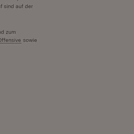
f sind auf der
nd zum
(Öffnet in neuem Fenster)
Offensive
sowie