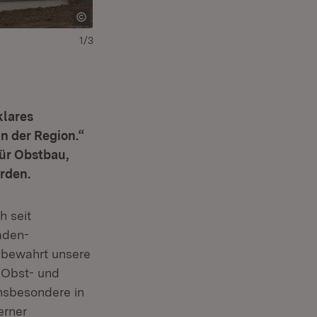
1/3
klares
n der Region.“
ür Obstbau,
rden.
h seit
aden-
d bewahrt unsere
 Obst- und
insbesondere in
erner