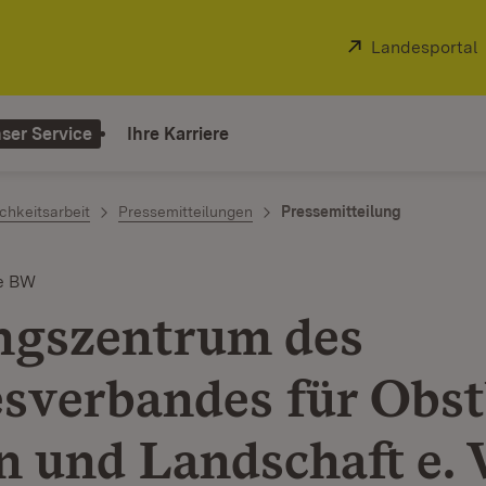
Extern:
Landesportal
ser Service
Ihre Karriere
chkeitsarbeit
Pressemitteilungen
Pressemitteilung
e BW
ngszentrum des
sverbandes für Obst
 und Landschaft e. V