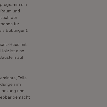
sprogramm ein
n Raum und
slich der
bands für
eis Böblingen).
sions-Haus mit
Holz ist eine
Baustein auf
minare, Teile
ldungen im
Pflanzung und
lebbar gemacht