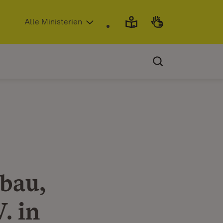
(Öffnet in neuem Fenster)
Alle Ministerien
bau,
. in