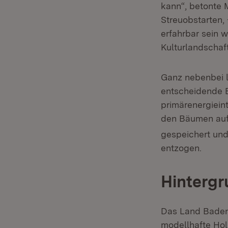
kann“, betonte 
Streuobstarten,
erfahrbar sein w
Kulturlandschaft
Ganz nebenbei l
entscheidende B
primärenergiein
den Bäumen au
gespeichert un
entzogen.
Hintergr
Das Land Baden
modellhafte Hol