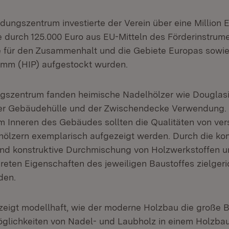
dungszentrum investierte der Verein über eine Million 
ie durch 125.000 Euro aus EU-Mitteln des Förderinstru
e für den Zusammenhalt und die Gebiete Europas sowie
amm (HIP) aufgestockt wurden.
ngszentrum fanden heimische Nadelhölzer wie Douglas
der Gebäudehülle und der Zwischendecke Verwendung. 
 im Inneren des Gebäudes sollten die Qualitäten von ve
ölzern exemplarisch aufgezeigt werden. Durch die ko
und konstruktive Durchmischung von Holzwerkstoffen u
reten Eigenschaften des jeweiligen Baustoffes zielgeri
den.
 zeigt modellhaft, wie der moderne Holzbau die große 
lichkeiten von Nadel- und Laubholz in einem Holzbau