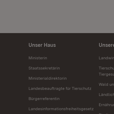
Unser Haus
Unser
Ministerin
Landwir
Staatssekretärin
Tiersch
Tierges
Ministerialdirektorin
Wald un
Landesbeauftragte für Tierschutz
Ländlic
Bürgerreferentin
Ernähru
Landesinformationsfreiheitsgesetz