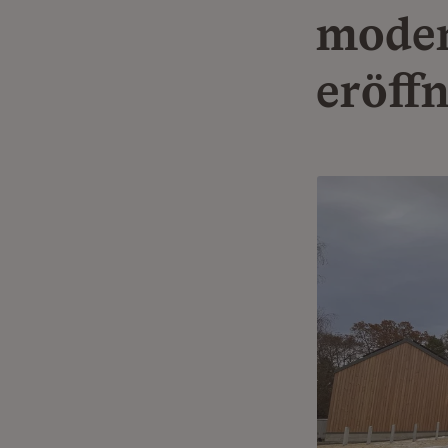
moder
eröff