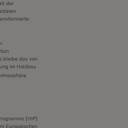
lt der
litäten
ransformierte
n
tion
s bleibe das von
dung im Holzbau
 Atmosphäre
Programms (HIP)
zum Europäischen