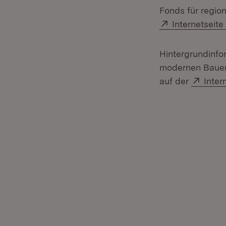
Fonds für regio
Extern:
Internetseit
Hintergrundinf
modernen Bauen 
Exter
auf der
Inter