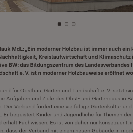
Zu Kachel: 0
Zu Kachel: 1
Zu Kachel: 2
Hauk MdL: „Ein moderner Holzbau ist immer auch ein 
achhaltigkeit, Kreislaufwirtschaft und Klimaschutz i
ive BW: das Bildungszentrum des Landesverbandes f
schaft e. V. ist n moderner Holzbauweise eröffnet wo
and für Obstbau, Garten und Landschaft e. V. setzt sic
 die Aufgaben und Ziele des Obst- und Gartenbaus in B
. Der Verband fördert eine vielfältige Gartenkultur un
t. Er begeistert Kinder und Jugendliche für Themen der
d erhält Fachwissen. Es ist von daher nur konsequent, 
en, dass der Verband mit einem neuen Gebäude in mod