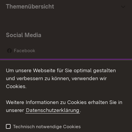
Themenübersicht
Social Media
Facebook
Instagram
Um unsere Webseite für Sie optimal gestalten
Social Wall
und verbessern zu können, verwenden wir
Cookies.
Youtube
Weitere Informationen zu Cookies erhalten Sie in
Zum 
unserer
Datenschutzerklärung
.
Kontakt
Datenschutz
Erklärung zur
Benutzungshinweise
Technisch notwendige Cookies
Barrierefreiheit