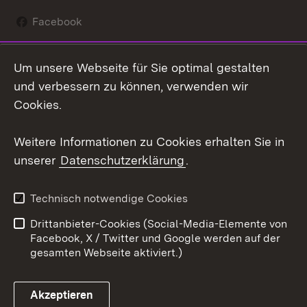
Facebook
Instagram
Um unsere Webseite für Sie optimal gestalten
Social Wall
und verbessern zu können, verwenden wir
Cookies.
Youtube
Weitere Informationen zu Cookies erhalten Sie in
Zum 
unserer
Datenschutzerklärung
.
Kontakt
Datenschutz
Erklärung zur
Benutzungshinweise
Technisch notwendige Cookies
Barrierefreiheit
Drittanbieter-Cookies (Social-Media-Elemente von
Impressum
Cookies
Facebook, X / Twitter und Google werden auf der
gesamten Webseite aktiviert.)
Akzeptieren
Link zum Landesportal