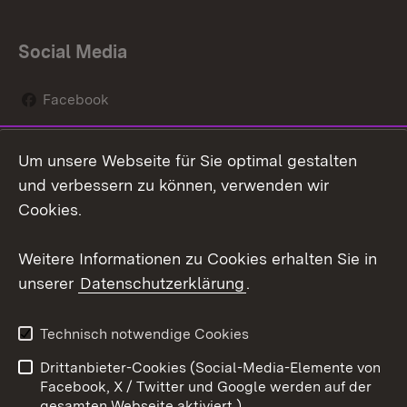
Social Media
Facebook
Instagram
Um unsere Webseite für Sie optimal gestalten
Social Wall
und verbessern zu können, verwenden wir
Cookies.
Youtube
Weitere Informationen zu Cookies erhalten Sie in
Zum 
unserer
Datenschutzerklärung
.
Kontakt
Datenschutz
Erklärung zur
Benutzungshinweise
Technisch notwendige Cookies
Barrierefreiheit
Drittanbieter-Cookies (Social-Media-Elemente von
Impressum
Cookies
Facebook, X / Twitter und Google werden auf der
gesamten Webseite aktiviert.)