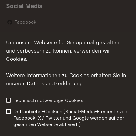
Social Media
Facebook
Instagram
Um unsere Webseite für Sie optimal gestalten
Social Wall
und verbessern zu können, verwenden wir
Cookies.
Youtube
Weitere Informationen zu Cookies erhalten Sie in
Zum 
unserer
Datenschutzerklärung
.
Kontakt
Datenschutz
Erklärung zur
Benutzungshinweise
Technisch notwendige Cookies
Barrierefreiheit
Drittanbieter-Cookies (Social-Media-Elemente von
Impressum
Cookies
Facebook, X / Twitter und Google werden auf der
gesamten Webseite aktiviert.)