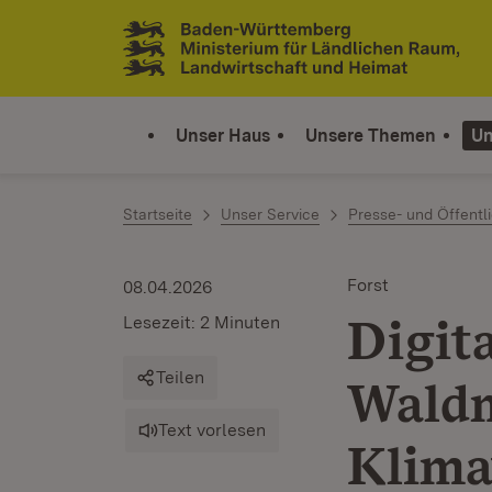
Zum Inhalt springen
Link zur Startseite
Unser Haus
Unsere Themen
Un
Startseite
Unser Service
Presse- und Öffentli
Forst
08.04.2026
Digit
Lesezeit: 2 Minuten
Teilen
Wald
Text vorlesen
Klima