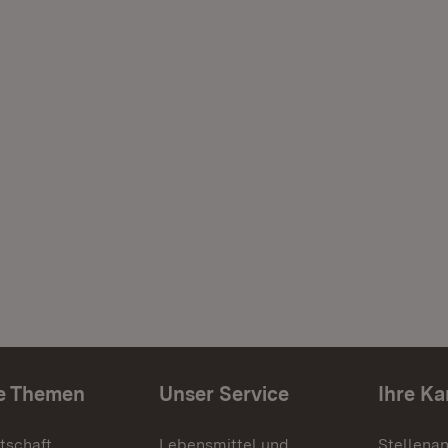
e Themen
Unser Service
Ihre Ka
tschaft
Lebensmittel und
Stellena