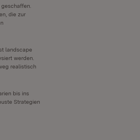
g geschaffen.
n, die zur
in
est landscape
siert werden.
eg realistisch
ien bis ins
buste Strategien