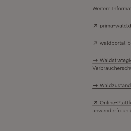
Weitere Informat
Extern:
prima-wald.
Extern:
waldportal-
Waldstrategi
Verbrauchersch
Waldzustand
Extern:
Online-Platt
anwenderfreundl