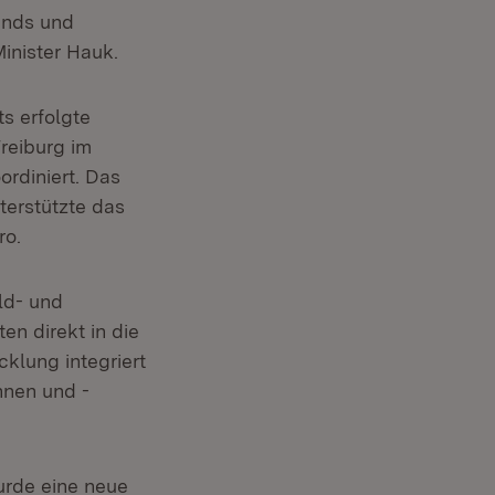
ends und
inister Hauk.
s erfolgte
Freiburg im
rdiniert. Das
terstützte das
ro.
ld- und
en direkt in die
klung integriert
nnen und -
urde eine neue