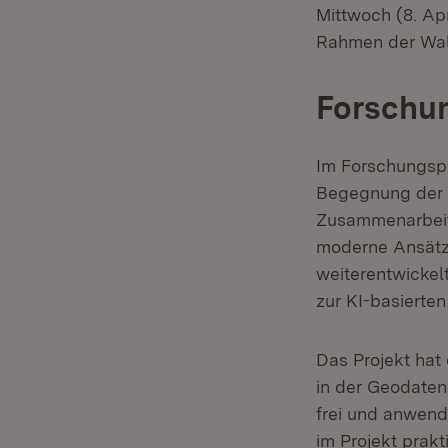
Mittwoch (8. Ap
Rahmen der Wal
Forschu
Im Forschungspr
Begegnung der 
Zusammenarbeit 
moderne Ansätze
weiterentwickel
zur KI-basierten
Das Projekt hat
in der Geodaten
frei und anwende
im Projekt prak