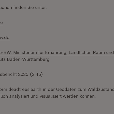
ionen finden Sie unter:
(Öffnet in neuem Fenster)
de
(Öffnet in neuem Fenster)
bw.de
e-BW: Ministerium für Ernährung, Ländlichen Raum un
utz Baden-Württemberg
sbericht 2025
(S.45)
(Öffnet in neuem Fenster)
form deadtrees.earth
in der Geodaten zum Waldzustand 
ich analysiert und visualisiert werden können.