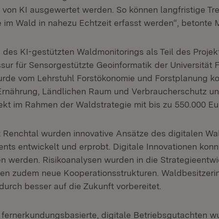
 von KI ausgewertet werden. So können langfristige Tr
 im Wald in nahezu Echtzeit erfasst werden“, betonte M
 des KI-gestützten Waldmonitorings als Teil des Projekt
sur für Sensorgestützte Geoinformatik der Universität 
rde vom Lehrstuhl Forstökonomie und Forstplanung koo
 Ernährung, Ländlichen Raum und Verbraucherschutz un
jekt im Rahmen der Waldstrategie mit bis zu 550.000 Eu
 Renchtal wurden innovative Ansätze des digitalen Wa
ts entwickelt und erprobt. Digitale Innovationen konnt
en werden. Risikoanalysen wurden in die Strategieentwic
en zudem neue Kooperationsstrukturen. Waldbesitzeri
durch besser auf die Zukunft vorbereitet.
 fernerkundungsbasierte, digitale Betriebsgutachten w