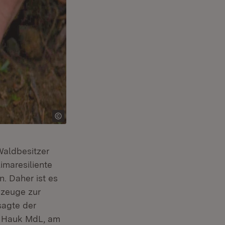
Waldbesitzer
imaresiliente
. Daher ist es
kzeuge zur
sagte der
r Hauk MdL, am