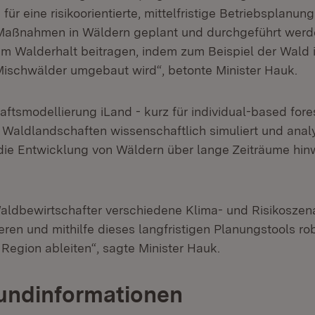
ür eine risikoorientierte, mittelfristige Betriebsplanun
Maßnahmen in Wäldern geplant und durchgeführt werde
zum Walderhalt beitragen, indem zum Beispiel der Wald 
 Mischwälder umgebaut wird“, betonte Minister Hauk.
aftsmodellierung iLand - kurz für individual-based for
Waldlandschaften wissenschaftlich simuliert und analy
 die Entwicklung von Wäldern über lange Zeiträume hinw
ldbewirtschafter verschiedene Klima- und Risikoszenar
eren und mithilfe dieses langfristigen Planungstools ro
e Region ableiten“, sagte Minister Hauk.
undinformationen