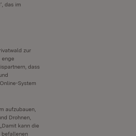
, das im
ivatwald zur
e enge
ispartnern, dass
 und
 Online-System
orm aufzubauen,
und Drohnen,
 „Damit kann die
 befallenen