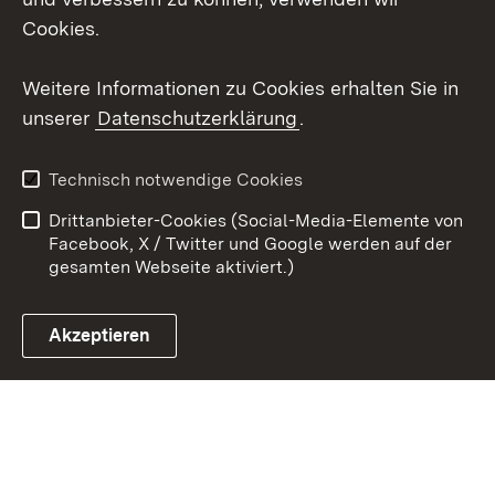
Cookies.
Youtube
Weitere Informationen zu Cookies erhalten Sie in
Zum 
unserer
Datenschutzerklärung
.
Kontakt
Datenschutz
Erklärung zur
Benutzungshinweise
Technisch notwendige Cookies
Barrierefreiheit
Drittanbieter-Cookies (Social-Media-Elemente von
Impressum
Cookies
Facebook, X / Twitter und Google werden auf der
gesamten Webseite aktiviert.)
Akzeptieren
Link zum Landesportal