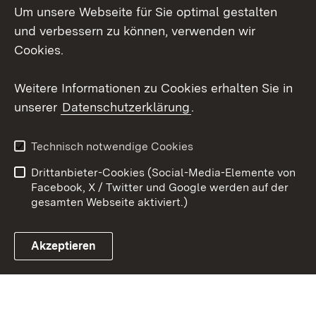
Um unsere Webseite für Sie optimal gestalten
Social Wall
und verbessern zu können, verwenden wir
Cookies.
Youtube
Weitere Informationen zu Cookies erhalten Sie in
Zum 
unserer
Datenschutzerklärung
.
Kontakt
Datenschutz
Erklärung zur
Benutzungshinweise
Technisch notwendige Cookies
Barrierefreiheit
Drittanbieter-Cookies (Social-Media-Elemente von
Impressum
Cookies
Facebook, X / Twitter und Google werden auf der
gesamten Webseite aktiviert.)
Akzeptieren
Link zum Landesportal