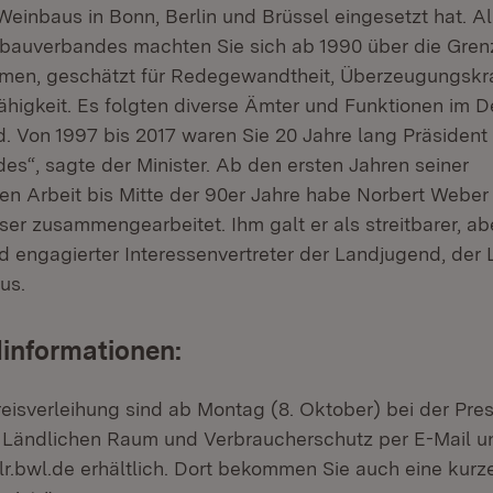
einbaus in Bonn, Berlin und Brüssel eingesetzt hat. Al
bauverbandes machten Sie sich ab 1990 über die Gre
amen, geschätzt für Redegewandtheit, Überzeugungskr
higkeit. Es folgten diverse Ämter und Funktionen im 
 Von 1997 bis 2017 waren Sie 20 Jahre lang Präsiden
s“, sagte der Minister. Ab den ersten Jahren seiner
en Arbeit bis Mitte der 90er Jahre habe Norbert Weber 
er zusammengearbeitet. Ihm galt er als streitbarer, ab
nd engagierter Interessenvertreter der Landjugend, der 
us.
informationen:
reisverleihung sind ab Montag (8. Oktober) bei der Pre
r Ländlichen Raum und Verbraucherschutz per E-Mail u
r.bwl.de erhältlich. Dort bekommen Sie auch eine kur