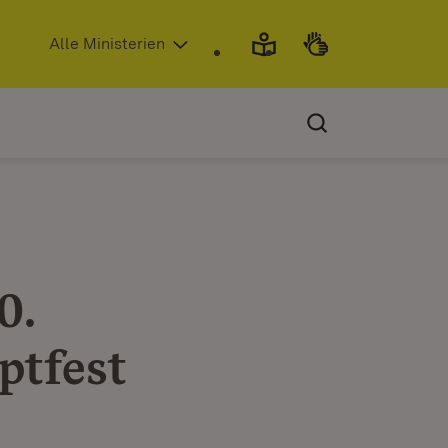
(Öffnet in neuem Fenster)
Alle Ministerien
0.
ptfest