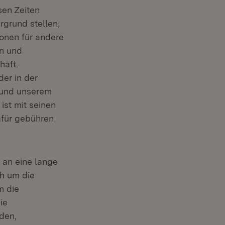
sen Zeiten
rgrund stellen,
onen für andere
en und
haft.
der in der
t und unserem
ist mit seinen
afür gebühren
 an eine lange
ch um die
m die
ie
den,