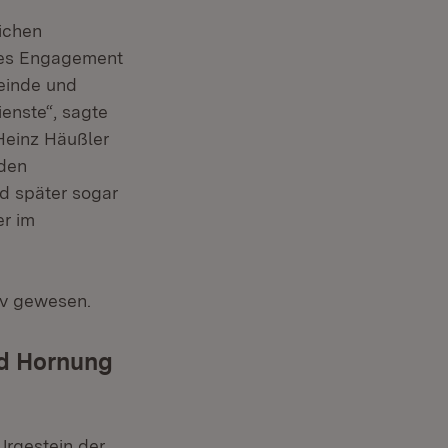
lichen
ches Engagement
meinde und
enste“, sagte
Heinz Häußler
nden
 später sogar
r im
iv gewesen.
ed Hornung
 Urgestein der