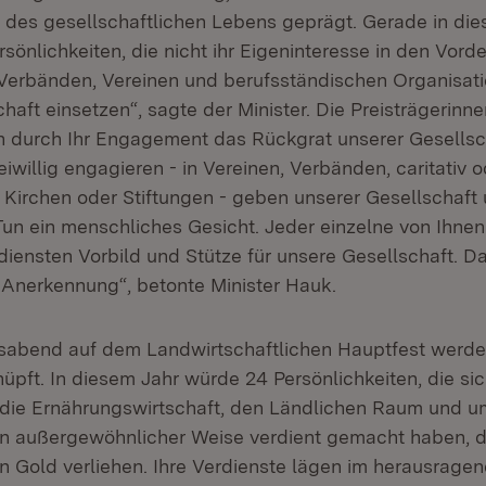
des gesellschaftlichen Lebens geprägt. Gerade in die
sönlichkeiten, die nicht ihr Eigeninteresse in den Vorde
 Verbänden, Vereinen und berufsständischen Organisati
haft einsetzen“, sagte der Minister. Die Preisträgerinn
en durch Ihr Engagement das Rückgrat unserer Gesellsc
reiwillig engagieren - in Vereinen, Verbänden, caritativ o
n Kirchen oder Stiftungen - geben unserer Gesellschaf
un ein menschliches Gesicht. Jeder einzelne von Ihnen 
iensten Vorbild und Stütze für unsere Gesellschaft. D
 Anerkennung“, betonte Minister Hauk.
abend auf dem Landwirtschaftlichen Hauptfest werde
üpft. In diesem Jahr würde 24 Persönlichkeiten, die si
 die Ernährungswirtschaft, den Ländlichen Raum und u
 in außergewöhnlicher Weise verdient gemacht haben, d
in Gold verliehen. Ihre Verdienste lägen im herausragen