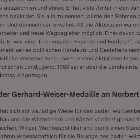
ik auszeichnen und ehren. Er hat viele Ämter in den Jah
kens bekleidet. Sie alle zu nennen, würde den Rahmen 
. Und dennoch sei erwähnt: All die Aktivitäten waren
tarbeiter und treue Wegbegleiter möglich. Einer davon 
h. Er war einer Ihrer engsten Freunde und Förderer“, b
ment seines politischen Handelns und Gestaltens nenn
stliche Verantwortung - seine ersten Aktivitäten lagen
holischen Landjugend. 1983 sei er über die Landesliste 
estag eingezogen.
der Gerhard-Weiser-Medaille an Norber
hat sich auf vielfältige Weise für den baden-württemb
au und die Winzerinnen und Winzer verdient gemacht
schen, Winzer, Weinbaupolitiker und damit einen Stande
n Jahren leidenschaftlich für die Belange des baden-wü