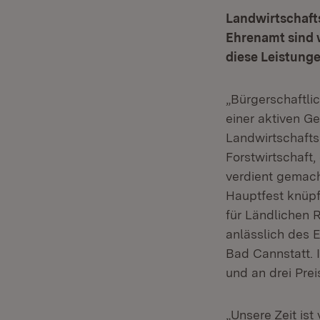
Landwirtschaft
Ehrenamt sind w
diese Leistung
„Bürgerschaftli
einer aktiven G
Landwirtschafts
Forstwirtschaft
verdient gemac
Hauptfest knüpfe
für Ländlichen 
anlässlich des 
Bad Cannstatt. 
und an drei Prei
„Unsere Zeit is