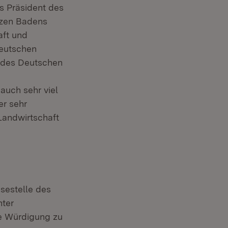
s Präsident des
nzen Badens
aft und
Deutschen
t des Deutschen
auch sehr viel
er sehr
Landwirtschaft
ssestelle des
nter
ze Würdigung zu