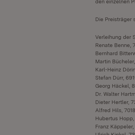
den einzelnen Pr
Die Preisträger 
Verleihung der 
Renate Benne, 7
Bernhard Bitter
Martin Bücheler
Karl-Heinz Döri
Stefan Dürr, 69
Georg Häckel, 
Dr. Walter Hart
Dieter Hertler,
Alfred Hils, 701
Hubertus Hopp,
Franz Käppeler,
Ulrich Kinkel, 