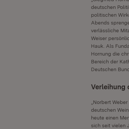
deutschen Polit
politischen Wir
Abends sprengen
verlässliche Mi
Weiser persönlic
Hauk. Als Funda
Hornung die chri
Bereich der Kat
Deutschen Bund
Verleihung 
„Norbert Weber 
deutschen Weinb
heute einen Men
sich seit viele