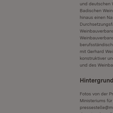
und deutschen W
Badischen Wein
hinaus einen N
Durchsetzungsfä
Weinbauverband.
Weinbauverbande
berufsständisch
mit Gerhard Weis
konstruktiver u
und des Weinba
Hintergrund
Fotos von der P
Ministeriums fü
pressestelle@ml