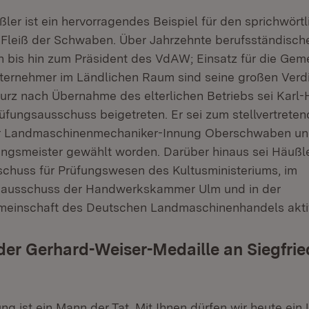
ler ist ein hervorragendes Beispiel für den sprichwört
d Fleiß der Schwaben. Über Jahrzehnte berufsständis
n bis hin zum Präsident des VdAW; Einsatz für die Ge
nternehmer im Ländlichen Raum sind seine großen Verdi
Kurz nach Übernahme des elterlichen Betriebs sei Karl-
fungsausschuss beigetreten. Er sei zum stellvertrete
r Landmaschinenmechaniker-Innung Oberschwaben und
gsmeister gewählt worden. Darüber hinaus sei Häußle
huss für Prüfungswesen des Kultusministeriums, im
sausschuss der Handwerkskammer Ulm und in der
meinschaft des Deutschen Landmaschinenhandels akt
der Gerhard-Weiser-Medaille an Siegfri
ng ist ein Mann der Tat. Mit Ihnen dürfen wir heute ein