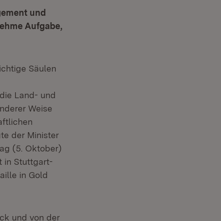
agement und
rnehme Aufgabe,
ichtige Säulen
 die Land- und
onderer Weise
ftlichen
te der Minister
ag (5. Oktober)
in Stuttgart-
ille in Gold
uck und von der