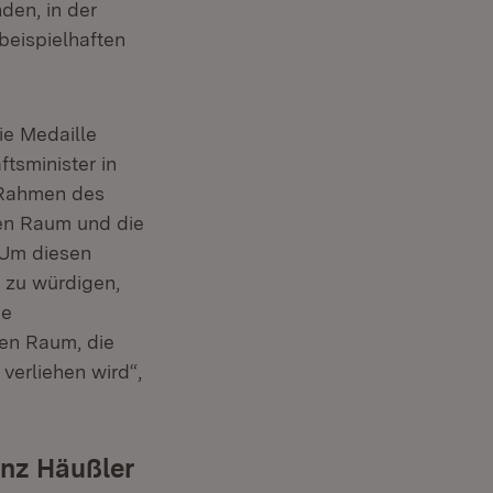
den, in der
beispielhaften
ie Medaille
ftsminister in
 Rahmen des
hen Raum und die
„Um diesen
 zu würdigen,
ne
hen Raum, die
verliehen wird“,
inz Häußler