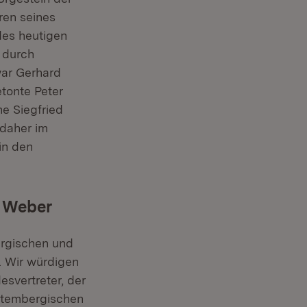
ren seines
des heutigen
 durch
war Gerhard
etonte Peter
e Siegfried
 daher im
in den
t Weber
ergischen und
. Wir würdigen
svertreter, der
rttembergischen