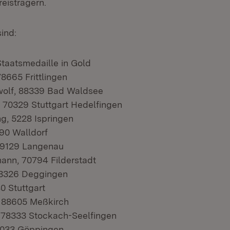
eisträgern.
sind:
Staatsmedaille in Gold
8665 Frittlingen
wolf, 88339 Bad Waldsee
, 70329 Stuttgart Hedelfingen
ng, 5228 Ispringen
190 Walldorf
89129 Langenau
mann, 70794 Filderstadt
 73326 Deggingen
80 Stuttgart
 88605 Meßkirch
 78333 Stockach-Seelfingen
73033 Göppingen