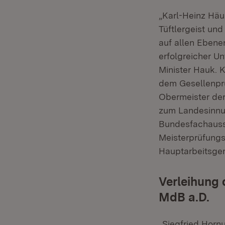
„Karl-Heinz Häuß
Tüftlergeist un
auf allen Ebene
erfolgreicher U
Minister Hauk. 
dem Gesellenprü
Obermeister de
zum Landesinnun
Bundesfachaussc
Meisterprüfung
Hauptarbeitsge
Verleihung 
MdB a.D.
„Siegfried Hornu