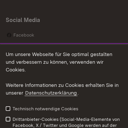
Social Media
Facebook
Instagram
Um unsere Webseite für Sie optimal gestalten
Social Wall
und verbessern zu können, verwenden wir
Cookies.
Youtube
Weitere Informationen zu Cookies erhalten Sie in
Zum 
unserer
Datenschutzerklärung
.
Kontakt
Datenschutz
Erklärung zur
Benutzungshinweise
Technisch notwendige Cookies
Barrierefreiheit
Drittanbieter-Cookies (Social-Media-Elemente von
Impressum
Cookies
Facebook, X / Twitter und Google werden auf der