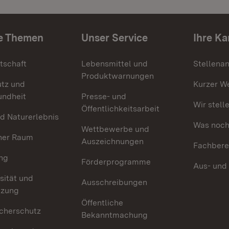
e Themen
Unser Service
Ihre Ka
tschaft
Lebensmittel und
Stellena
Produktwarnungen
utz und
Kurzer W
undheit
Presse- und
Wir stell
Öffentlichkeitsarbeit
d Naturerlebnis
Was noch 
Wettbewerbe und
her Raum
Auszeichnungen
Fachbere
ng
Förderprogramme
Aus- und
sität und
Ausschreibungen
tzung
Öffentliche
cherschutz
Bekanntmachung