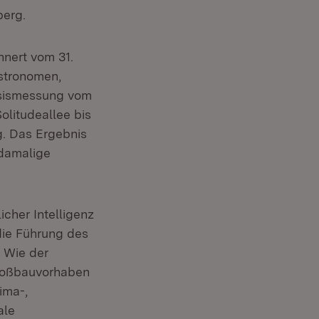
erg.
nnert vom 31.
Astronomen,
asismessung vom
olitudeallee bis
. Das Ergebnis
 damalige
icher Intelligenz
die Führung des
 Wie der
Großbauvorhaben
ima-,
ale