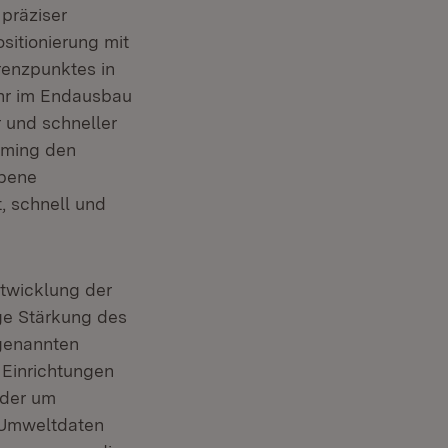
präziser
sitionierung mit
renzpunktes in
ahr im Endausbau
 und schneller
rming den
ebene
, schnell und
ntwicklung der
ige Stärkung des
 genannten
 Einrichtungen
oder um
Umweltdaten