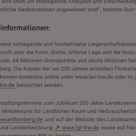
t sich stets um strategische Analysen und Entscheidun
tliche Geobasisdaten angewiesen sind“, betonte Gurr-
informationen:
end vorliegende und hochaktuelle Liegenschaftskatas
kunft über die Form, Größe, örtliche Lage und die Nutz
tücke, 44 Millionen Grenzpunkte und sechs Millionen G
rg. Die Kopien der vor 200 Jahren erstellten Flurkart
nd können kostenlos online unter www.leo-bw.de oder im
(Öffnet in neuem Fenster)
-bw.de
betrachtet werden.
nstaltungstermine zum Jubiläum 200 Jahre Landesverm
 Ministeriums für Ländlichen Raum und Verbrauchersc
wuerttemberg.de
und auf der Website des Landesamts
Extern:
(Öffnet in neu
 und Landentwicklung
www.lgl-bw.de
sowie auf Fac
esvermessung BW zu finden.