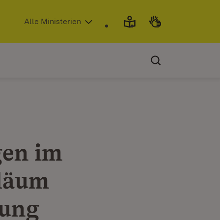
(Öffnet in neuem Fenster)
Alle Ministerien
gen im
iläum
sung