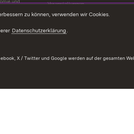
omie und
Veranstaltungen
ion
erbessern zu können, verwenden wir Cookies.
Mediathek
Publikationen
serer
Datenschutzerklärung
.
Kontakt
ebook, X / Twitter und Google werden auf der gesamten Webs
Kontakt
Datenschutz
Erklärung zur Barrierefreiheit