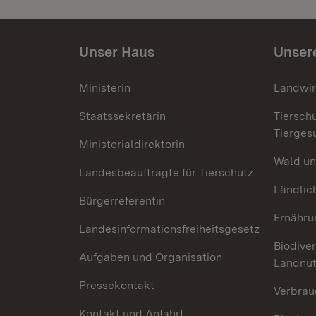
Unser Haus
Unser
Ministerin
Landwir
Staatssekretärin
Tiersch
Tierges
Ministerialdirektorin
Wald un
Landesbeauftragte für Tierschutz
Ländlic
Bürgerreferentin
Ernähru
Landesinformationsfreiheitsgesetz
Biodiver
Aufgaben und Organisation
Landnu
Pressekontakt
Verbrau
Kontakt und Anfahrt