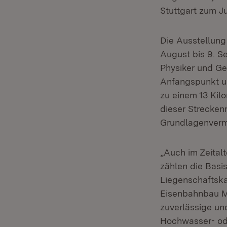
Stuttgart zum 
Die Ausstellung
August bis 9. S
Physiker und G
Anfangspunkt un
zu einem 13 Kil
dieser Strecken
Grundlagenver
„Auch im Zeitalt
zählen die Basi
Liegenschaftska
Eisenbahnbau Mi
zuverlässige un
Hochwasser- ode