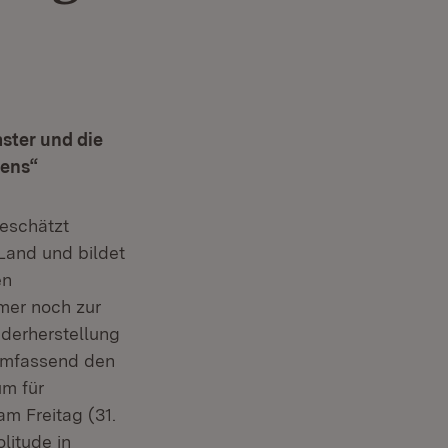
ster und die
ens“
eschätzt
Land und bildet
en
mmer noch zur
ederherstellung
 umfassend den
um für
m Freitag (31.
litude in