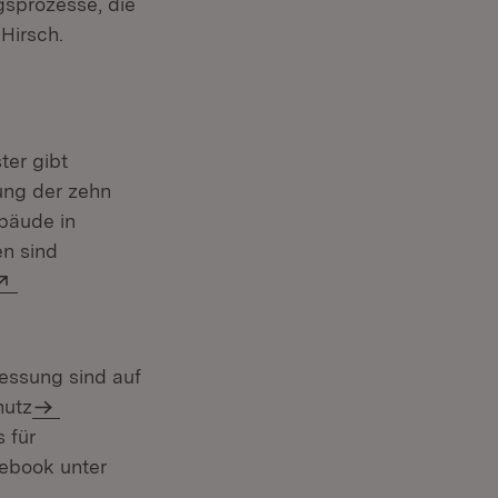
gsprozesse, die
Hirsch.
ter gibt
ung der zehn
ebäude in
en sind
Extern:
essung sind auf
hutz
 für
em Fenster)
ebook unter