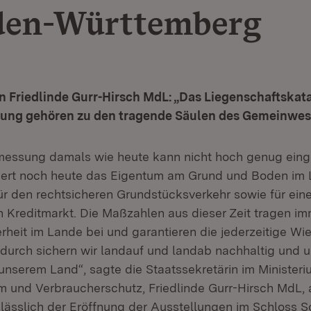
den-Württemberg
n Friedlinde Gurr-Hirsch MdL: „Das Liegenschaftskata
ung gehören zu den tragende Säulen des Gemeinwes
messung damals wie heute kann nicht hoch genug eing
hert noch heute das Eigentum am Grund und Boden im 
ür den rechtsicheren Grundstücksverkehr sowie für ein
n Kreditmarkt. Die Maßzahlen aus dieser Zeit tragen i
erheit im Lande bei und garantieren die jederzeitige Wi
durch sichern wir landauf und landab nachhaltig und
unserem Land“, sagte die Staatssekretärin im Ministeri
 und Verbraucherschutz, Friedlinde Gurr-Hirsch MdL, a
lässlich der Eröffnung der Ausstellungen im Schloss So