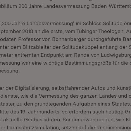
Jubiläum 200 Jahre Landesvermessung Baden-Württemb
 ‚200 Jahre Landesvermessung‘ im Schloss Solitude eri
eptember 2018 an die erste, vom Tübinger Theologen, 
eodäten Professor von Bohnenberger durchgeführte B
ter dem Blitzableiter der Solitudekuppel entlang der S
ometer entfernten Endpunkt am Rande von Ludwigsburg
messung war eine wichtige Bestimmungsgröße für die
messung.
er der Digitalisierung, selbstfahrender Autos und künstl
sdienste, wie die Vermessung des ganzen Landes und 
taster, zu den grundlegenden Aufgaben eines Staates.
tte des 19. Jahrhunderts, so erfordern auch heutige 
d aktuelle Geobasisdaten. Sonderanwendungen, wie Kl
r Lärmschutzsimulation, setzen auf die dreidimension