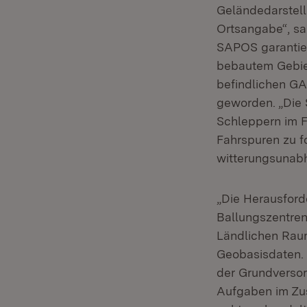
Geländedarstell
Ortsangabe“, sag
SAPOS garantier
bebautem Gebiet
befindlichen GA
geworden. „Die
Schleppern im F
Fahrspuren zu f
witterungsunabh
„Die Herausford
Ballungszentren
Ländlichen Raum
Geobasisdaten. 
der Grundversor
Aufgaben im Z