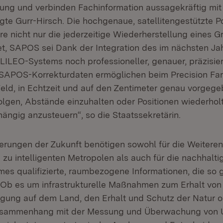
ung und verbinden Fachinformation aussagekräftig mit 
te Gurr-Hirsch. Die hochgenaue, satellitengestützte Po
e nicht nur die jederzeitige Wiederherstellung eines G
, SAPOS sei Dank der Integration des im nächsten J
LILEO-Systems noch professioneller, genauer, präzisier
 SAPOS-Korrekturdaten ermöglichen beim Precision Fa
eld, in Echtzeit und auf den Zentimeter genau vorgeg
olgen, Abstände einzuhalten oder Positionen wiederholt
ängig anzusteuern“, so die Staatssekretärin.
erungen der Zukunft benötigen sowohl für die Weitere
 zu intelligenten Metropolen als auch für die nachhalt
es qualifizierte, raumbezogene Informationen, die so
Ob es um infrastrukturelle Maßnahmen zum Erhalt von
gung auf dem Land, den Erhalt und Schutz der Natur 
usammenhang mit der Messung und Überwachung von 