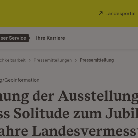
Extern:
Landesportal
ser Service
Ihre Karriere
chkeitsarbeit
Pressemitteilungen
Pressemitteilung
g/Geoinformation
nung der Ausstellun
ss Solitude zum Jub
ahre Landesvermes