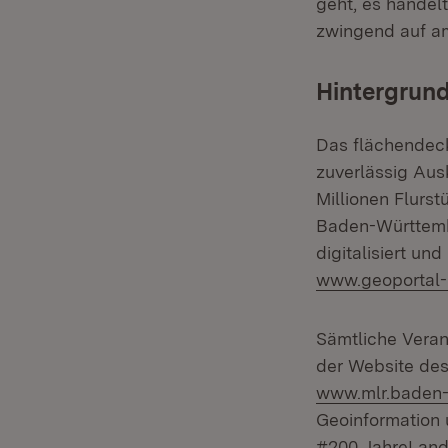
geht, es handel
zwingend auf am
Hintergrund
Das flächendeck
zuverlässig Aus
Millionen Flurs
Baden-Württembe
digitalisiert u
www.geoportal
Sämtliche Vera
der Website des
www.mlr.baden-
Geoinformation
#200 JahreLand