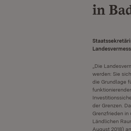
in Ba
Staatssekretäri
Landesvermess
„Die Landesver
werden: Sie sic
die Grundlage f
funktionierende
Investitionssich
der Grenzen. Da
Grenzfrieden in 
Ländlichen Raum
August 2018) an