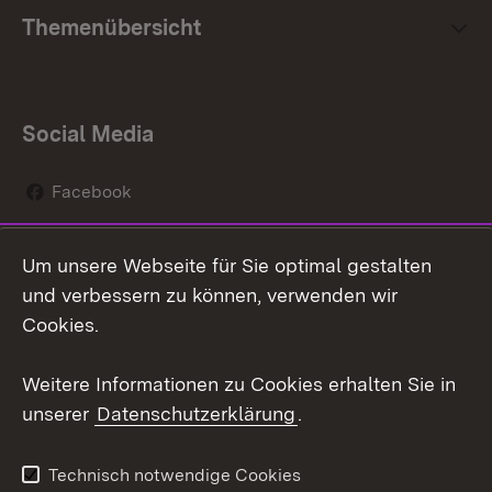
Themenübersicht
Social Media
Facebook
Instagram
Um unsere Webseite für Sie optimal gestalten
Social Wall
und verbessern zu können, verwenden wir
Cookies.
Youtube
Weitere Informationen zu Cookies erhalten Sie in
Zum 
unserer
Datenschutzerklärung
.
Kontakt
Datenschutz
Erklärung zur
Benutzungshinweise
Technisch notwendige Cookies
Barrierefreiheit