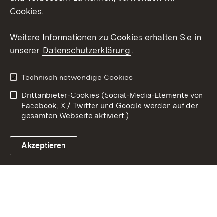
Cookies.
Youtube
Weitere Informationen zu Cookies erhalten Sie in
Zum 
unserer
Datenschutzerklärung
.
Kontakt
Datenschutz
Erklärung zur
Benutzungshinweise
Technisch notwendige Cookies
Barrierefreiheit
Drittanbieter-Cookies (Social-Media-Elemente von
Impressum
Cookies
Facebook, X / Twitter und Google werden auf der
gesamten Webseite aktiviert.)
Akzeptieren
Link zum Landesportal