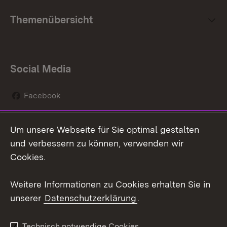
Themenübersicht
Social Media
Facebook
Instagram
Um unsere Webseite für Sie optimal gestalten
Social Wall
und verbessern zu können, verwenden wir
Cookies.
Youtube
Weitere Informationen zu Cookies erhalten Sie in
Zum 
unserer
Datenschutzerklärung
.
Kontakt
Datenschutz
Erklärung zur
Benutzungshinweise
Technisch notwendige Cookies