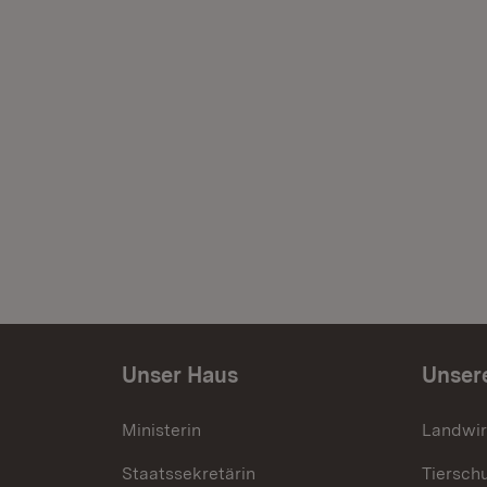
Unser Haus
Unser
Ministerin
Landwir
Staatssekretärin
Tiersch