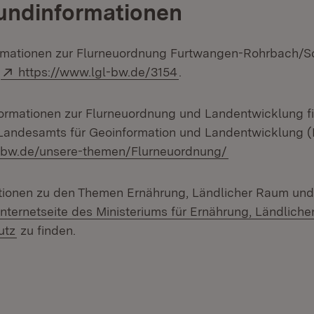
undinformationen
formationen zur Flurneuordnung Furtwangen-Rohrbach
Extern:
(Öffnet in neuem Fenste
r
https://www.lgl-bw.de/3154
.
rmationen zur Flurneuordnung und Landentwicklung fi
Landesamts für Geoinformation und Landentwicklung (
(Öffnet in neu
l-bw.de/unsere-themen/Flurneuordnung/
tionen zu den Themen Ernährung, Ländlicher Raum und
nternetseite des Ministeriums für Ernährung, Ländlic
utz
zu finden.