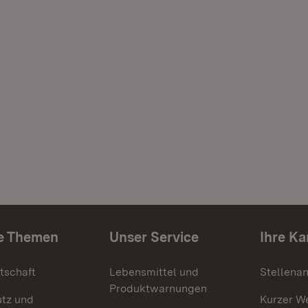
e Themen
Unser Service
Ihre Ka
tschaft
Lebensmittel und
Stellena
Produktwarnungen
utz und
Kurzer W