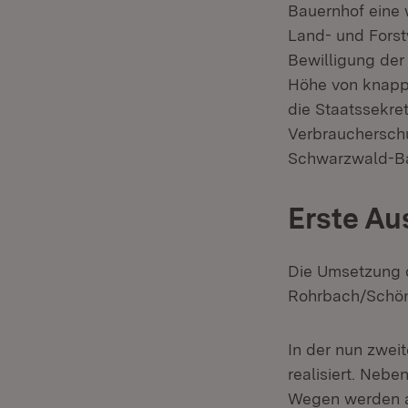
Bauernhof eine w
Land- und Forst
Bewilligung der
Höhe von knapp e
die Staatssekre
Verbraucherschu
Schwarzwald-Baa
Erste Au
Die Umsetzung 
Rohrbach/Schöne
In der nun zwei
realisiert. Neb
Wegen werden a