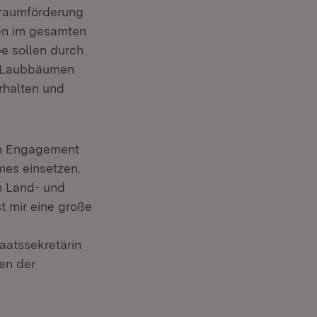
sraumförderung
len im gesamten
e sollen durch
n Laubbäumen
rhalten und
ßen Engagement
mes einsetzen.
n Land- und
st mir eine große
aatssekretärin
en der