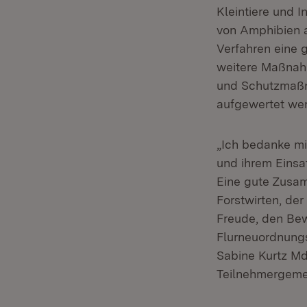
Kleintiere und 
von Amphibien a
Verfahren eine 
weitere Maßnah
und Schutzmaßn
aufgewertet we
„Ich bedanke mi
und ihrem Einsa
Eine gute Zusa
Forstwirten, der
Freude, den Bew
Flurneuordnungs
Sabine Kurtz Md
Teilnehmergemei