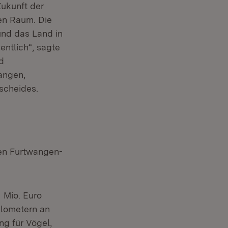
Zukunft der
hen Raum. Die
und das Land in
entlich“, sagte
d
angen,
scheides.
en Furtwangen-
 Mio. Euro
ilometern an
g für Vögel,