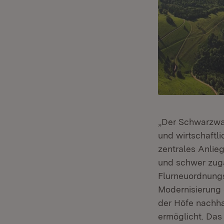
„Der Schwarzwal
und wirtschaftl
zentrales Anlieg
und schwer zugä
Flurneuordnungs
Modernisierung 
der Höfe nachha
ermöglicht. Das