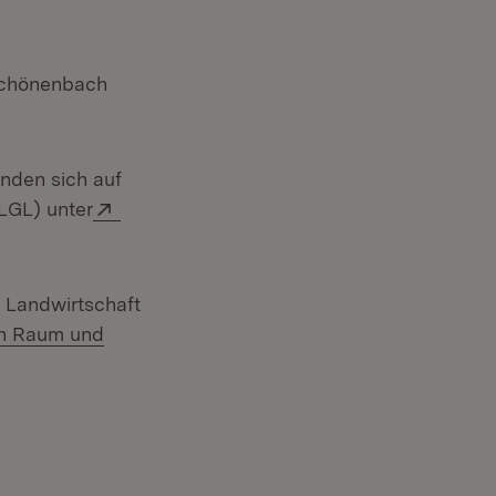
/Schönenbach
r)
nden sich auf
Extern:
LGL) unter
em Fenster)
 Landwirtschaft
hen Raum und