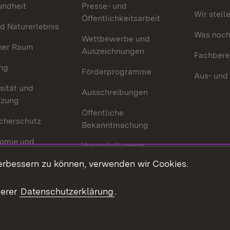
undheit
Presse- und
Wir stell
Öffentlichkeitsarbeit
d Naturerlebnis
Was noch 
Wettbewerbe und
her Raum
Auszeichnungen
Fachbere
ng
Förderprogramme
Aus- und
sität und
Ausschreibungen
tzung
Öffentliche
cherschutz
Bekanntmachung
omie und
Veranstaltungen
ion
erbessern zu können, verwenden wir Cookies.
Mediathek
Publikationen
serer
Datenschutzerklärung
.
Kontakt