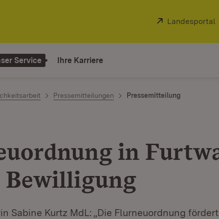
Extern:
Landesportal
ser Service
Ihre Karriere
chkeitsarbeit
Pressemitteilungen
Pressemitteilung
euordnung in Furtw
t Bewilligung
in Sabine Kurtz MdL: „Die Flurneuordnung förder