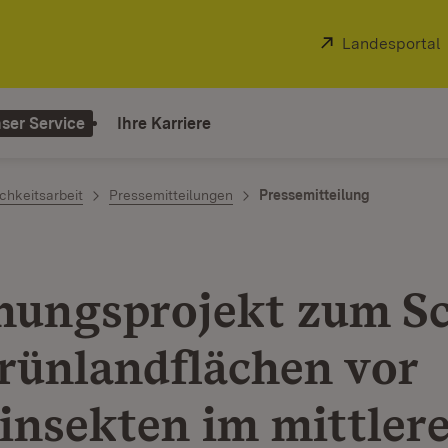
Extern:
Landesportal
ser Service
Ihre Karriere
chkeitsarbeit
Pressemitteilungen
Pressemitteilung
hungsprojekt zum S
rünlandflächen vor
insekten im mittler