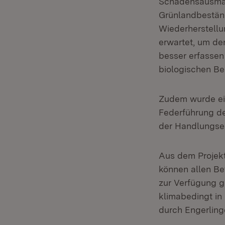
Schadensausmaß 
Grünlandbeständ
Wiederherstellu
erwartet, um de
besser erfassen
biologischen Be
Zudem wurde ein
Federführung de
der Handlungse
Aus dem Projek
können allen Be
zur Verfügung g
klimabedingt i
durch Engerlin