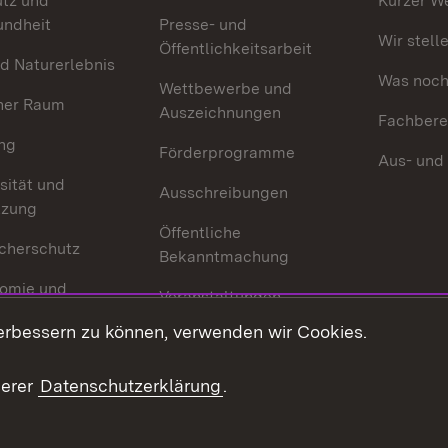
utz und
Kurzer W
undheit
Presse- und
Wir stell
Öffentlichkeitsarbeit
d Naturerlebnis
Was noch 
Wettbewerbe und
her Raum
Auszeichnungen
Fachbere
ng
Förderprogramme
Aus- und
sität und
Ausschreibungen
tzung
Öffentliche
cherschutz
Bekanntmachung
omie und
Veranstaltungen
ion
erbessern zu können, verwenden wir Cookies.
Mediathek
Publikationen
serer
Datenschutzerklärung
.
Kontakt