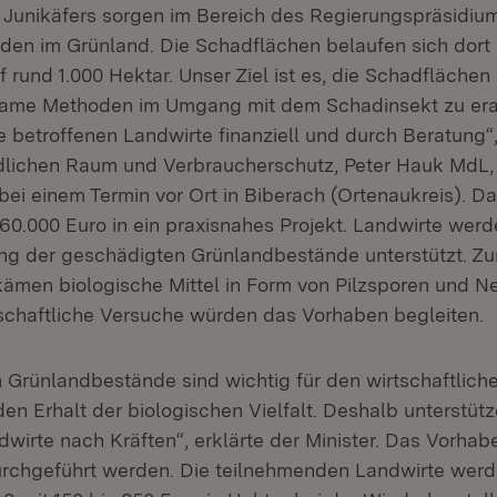
 Junikäfers sorgen im Bereich des Regierungspräsidium
den im Grünland. Die Schadflächen belaufen sich dort
rund 1.000 Hektar. Unser Ziel ist es, die Schadflächen
ksame Methoden im Umgang mit dem Schadinsekt zu erar
e betroffenen Landwirte finanziell und durch Beratung“
ndlichen Raum und Verbraucherschutz, Peter Hauk MdL
bei einem Termin vor Ort in Biberach (Ortenaukreis). D
160.000 Euro in ein praxisnahes Projekt. Landwirte werd
ng der geschädigten Grünlandbestände unterstützt. Z
kämen biologische Mittel in Form von Pilzsporen und
schaftliche Versuche würden das Vorhaben begleiten.
n Grünlandbestände sind wichtig für den wirtschaftliche
en Erhalt der biologischen Vielfalt. Deshalb unterstütz
dwirte nach Kräften“, erklärte der Minister. Das Vorha
urchgeführt werden. Die teilnehmenden Landwirte werd