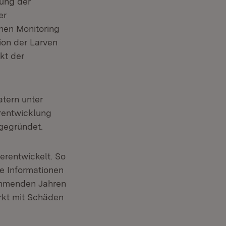
lung der
er
hen Monitoring
ion der Larven
kt der
tern unter
rentwicklung
gegründet.
rentwickelt. So
e Informationen
kommenden Jahren
rkt mit Schäden