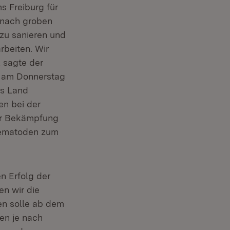
s Freiburg für
 nach groben
 zu sanieren und
beiten. Wir
, sagte der
, am Donnerstag
as Land
en bei der
ur Bekämpfung
 Nematoden zum
n Erfolg der
en wir die
ben solle ab dem
en je nach