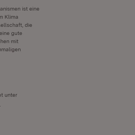
nismen ist eine
m Klima
ellschaft, die
eine gute
chen mit
nmaligen
t unter