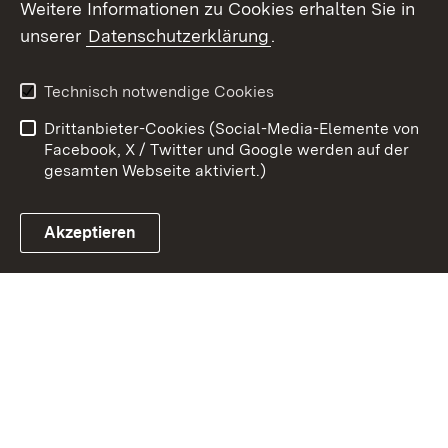
Weitere Informationen zu Cookies erhalten Sie in
Zum 
unserer
Datenschutzerklärung
.
Kontakt
Datenschutz
Erklärung zur
Benutzungshinweise
Technisch notwendige Cookies
Barrierefreiheit
Drittanbieter-Cookies (Social-Media-Elemente von
Impressum
Cookies
Facebook, X / Twitter und Google werden auf der
gesamten Webseite aktiviert.)
Akzeptieren
Link zum Landesportal