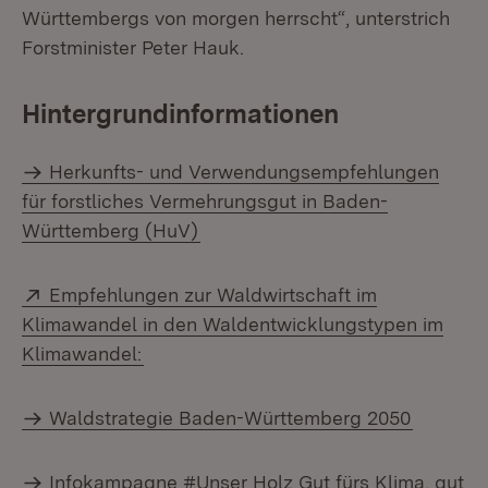
Württembergs von morgen herrscht“, unterstrich
Forstminister Peter Hauk.
Hintergrundinformationen
Herkunfts- und Verwendungsempfehlungen
für forstliches Vermehrungsgut in Baden-
Württemberg (HuV)
Extern:
Empfehlungen zur Waldwirtschaft im
Klimawandel in den Waldentwicklungstypen im
(Öffnet in neuem Fenster)
Klimawandel:
Waldstrategie Baden-Württemberg 2050
Infokampagne #Unser Holz Gut fürs Klima, gut