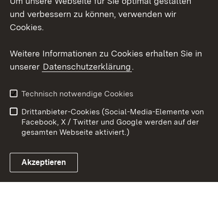
Um unsere Webseite für Sie optimal gestalten
Social Wall
und verbessern zu können, verwenden wir
Cookies.
Youtube
Weitere Informationen zu Cookies erhalten Sie in
Zum 
unserer
Datenschutzerklärung
.
Kontakt
Datenschutz
Erklärung zur
Benutzungshinweise
Technisch notwendige Cookies
Barrierefreiheit
Drittanbieter-Cookies (Social-Media-Elemente von
Impressum
Cookies
Facebook, X / Twitter und Google werden auf der
gesamten Webseite aktiviert.)
Akzeptieren
Link zum Landesportal