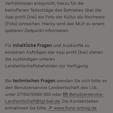
Verhältnissen entspricht, hierzu für die
betroffenen Teilschläge des Betriebes über die
App profil (bw) ein Foto der Kultur als Nachweis
(Foto) einreichen. Hierzu wird das MLR zu einem
späteren Zeitpunkt informieren.
Für
inhaltliche Fragen
und Auskünfte zu
einzelnen Aufträgen der App profil (bw) stehen
die zuständigen unteren
Landwirtschaftsbehörden zur Verfügung.
Bei
technischen
Fragen
wenden Sie sich bitte an
den Benutzerservice Landwirtschaft des LGL
E-Mail:
unter 07154/9598-350 oder
Benutzerservice-
Landwirtschaft@lgl.bwl.de
Die Kontaktzeiten
Extern:
(Öffnet
entnehmen Sie bitte
www.fiona-antrag.de