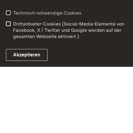
Erklärung zur
Benutzungshinweise
Technisch notwendige Cookies
Barrierefreiheit
Drittanbieter-Cookies (Social-Media-Elemente von
Impressum
Cookies
Facebook, X / Twitter und Google werden auf der
gesamten Webseite aktiviert.)
Akzeptieren
Link zum Landesportal