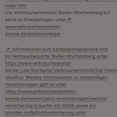
(Öffnet in neuem Fenster)
node.html
.
Die Verbraucherzentrale Baden-Württemberg e.V.
Extern:
berät zu Energiefragen unter
www.verbraucherzentrale-
(Öffnet in neuem Fenster)
bawue.de/wissen/energie
.
Extern:
Informationen zum Kontowechselservice sind
im Verbraucherportal Baden-Württemberg unter
https://www.verbraucherportal-
bw.de/,Lde/Startseite/Verbraucherschutz/Der+Ko
abrufbar. Weitere Informationen zu notwendigen
Versicherungen gibt es unter
https://www.verbraucherzentrale-
bawue.de/wissen/geld-versicherungen/welche-
versicherung-brauche-ich-12605 sowie zur
privaten Haftpflichtversicherung unter