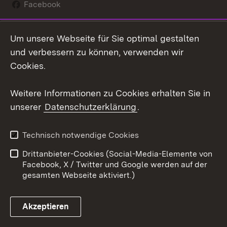
Facebook
Instagram
Um unsere Webseite für Sie optimal gestalten
Social Wall
und verbessern zu können, verwenden wir
Cookies.
Youtube
Weitere Informationen zu Cookies erhalten Sie in
Zum 
unserer
Datenschutzerklärung
.
Kontakt
Datenschutz
Erklärung zur
Benutzungshinweise
Technisch notwendige Cookies
Barrierefreiheit
Drittanbieter-Cookies (Social-Media-Elemente von
Impressum
Cookies
Facebook, X / Twitter und Google werden auf der
gesamten Webseite aktiviert.)
Akzeptieren
Link zum Landesportal