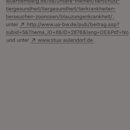
wuerttemberg.de/de/unsere-themen/tierschutz-
tiergesundheit/tiergesundheit/tierkrankheiten-
tierseuchen-zoonosen/blauzungenkrankheit/
,
Extern:
unter
http://www.ua-bw.de/pub/beitrag.asp?
subid=5&Thema_ID=8&ID=2876&lang=DE&Pdf=No
(Öffnet in neuem Fenster)
Extern:
(Öffnet in neue
und unter
www.stua-aulendorf.de
.