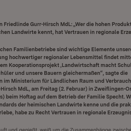
n Friedlinde Gurr-Hirsch MdL: „Wer die hohen Produk
hen Landwirte kennt, hat Vertrauen in regionale Erz
ichen Familienbetriebe sind wichtige Elemente unser
ng hochwertiger regionaler Lebensmittel findet mitt
rem Kooperationsprojekt ‚Landwirtschaft macht Schule
chüler und unsere Bauern gleichermaßen“, sagte die
in im Ministerium für Ländlichen Raum und Verbrauch
-Hirsch MdL, am Freitag (2. Februar) in Zweiflingen-O
) beim Hoftag auf dem Betrieb der Familie Specht. W
ndards der heimischen Landwirte kenne und die prak
rlebe, habe zu Recht Vertrauen in regionale Erzeugni
auft und genießt, weiß um die Zusammenhänge zwisch