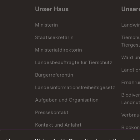
Unser Haus
Unser
Ministerin
Landwir
Staatssekretärin
Tiersch
Tierges
Ministerialdirektorin
Wald un
Landesbeauftragte für Tierschutz
Ländlic
Bürgerreferentin
Ernähru
Landesinformationsfreiheitsgesetz
Biodiver
Aufgaben und Organisation
Landnu
Pressekontakt
Verbrau
Kontakt und Anfahrt
Bioökon
Innovat