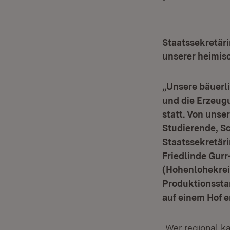
Staatssekretäri
unserer heimisc
„Unsere bäuerl
und die Erzeugu
statt. Von unse
Studierende, S
Staatssekretär
Friedlinde Gurr
(Hohenlohekreis
Produktionssta
auf einem Hof e
„Wer regional k