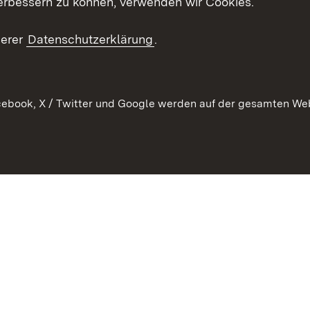
erbessern zu können, verwenden wir Cookies.
Mediathek
Publikationen
serer
Datenschutzerklärung
.
Kontakt
ebook, X / Twitter und Google werden auf der gesamten Webs
Kontakt
Datenschutz
Erklärung zur Barrierefreiheit