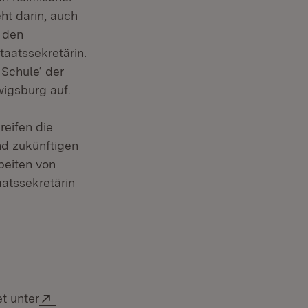
ht darin, auch
 den
taatssekretärin.
Schule‘ der
igsburg auf.
reifen die
nd zukünftigen
beiten von
aatssekretärin
Extern:
t unter