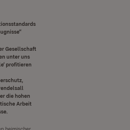
tionsstandards
eugnisse“
er Gesellschaft
en unter uns
‘ profitieren
erschutz,
rendelsall
er die hohen
tische Arbeit
sse.
en heimischer