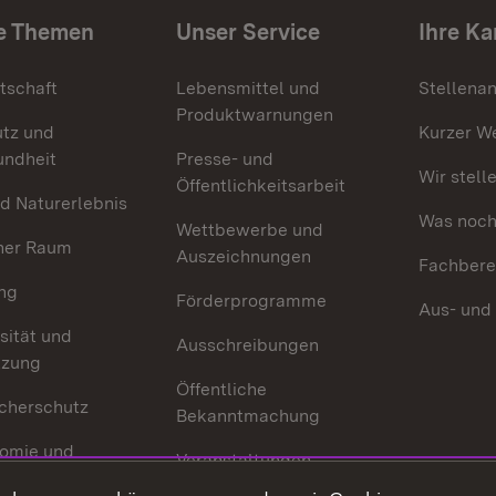
e Themen
Unser Service
Ihre Ka
tschaft
Lebensmittel und
Stellena
Produktwarnungen
utz und
Kurzer W
undheit
Presse- und
Wir stell
Öffentlichkeitsarbeit
d Naturerlebnis
Was noch 
Wettbewerbe und
her Raum
Auszeichnungen
Fachbere
ng
Förderprogramme
Aus- und
sität und
Ausschreibungen
tzung
Öffentliche
cherschutz
Bekanntmachung
omie und
Veranstaltungen
ion