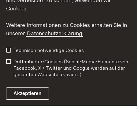
und verbessern zu können, verwenden wir
Cookies.
Youtube
Weitere Informationen zu Cookies erhalten Sie in
Zum 
unserer
Datenschutzerklärung
.
Kontakt
Datenschutz
Erklärung zur
Benutzungshinweise
Technisch notwendige Cookies
Barrierefreiheit
Drittanbieter-Cookies (Social-Media-Elemente von
Impressum
Cookies
Facebook, X / Twitter und Google werden auf der
gesamten Webseite aktiviert.)
Akzeptieren
Link zum Landesportal