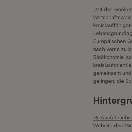
„Mit der Bioöko
Wirtschaftsweis
kreislauffähigen
Lebensgrundlage
Europäischen Gr
nach vorne zu br
Bioökonomie‘ so
kreislauforient
gemeinsam und d
gelingen, die ü
Hintergr
Ausführliche
Website des Min