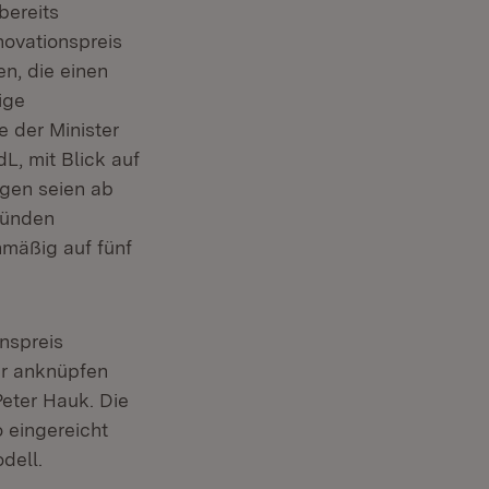
bereits
novationspreis
n, die einen
ige
 der Minister
L, mit Blick auf
ngen seien ab
tünden
hmäßig auf fünf
onspreis
ir anknüpfen
Peter Hauk. Die
 eingereicht
dell.