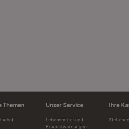
e Themen
Unser Service
Ihre Ka
tschaft
Lebensmittel und
Stellena
Produktwarnungen