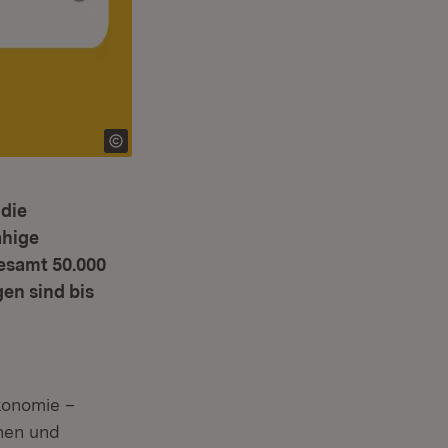
 die
ähige
esamt 50.000
gen sind bis
konomie –
nen und