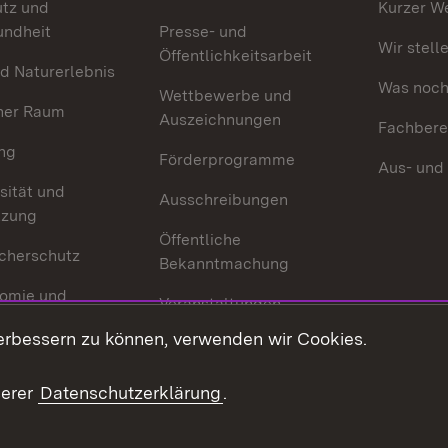
utz und
Kurzer W
undheit
Presse- und
Wir stell
Öffentlichkeitsarbeit
d Naturerlebnis
Was noch 
Wettbewerbe und
her Raum
Auszeichnungen
Fachbere
ng
Förderprogramme
Aus- und
sität und
Ausschreibungen
tzung
Öffentliche
cherschutz
Bekanntmachung
omie und
Veranstaltungen
ion
erbessern zu können, verwenden wir Cookies.
Mediathek
Publikationen
serer
Datenschutzerklärung
.
Kontakt