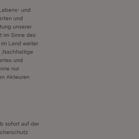
 Lebens- und
erten und
ltung unserer
t im Sinne des
 im Land weiter
e ‚Nachhaltige
ertes und
önne nur
en Akteuren
b sofort auf der
cherschutz.