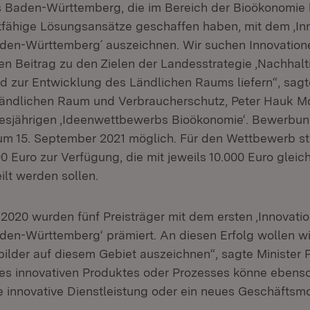
us Baden-Württemberg, die im Bereich der Bioökonomie 
tfähige Lösungsansätze geschaffen haben, mit dem ‚In
en-Württemberg´ auszeichnen. Wir suchen Innovatione
en Beitrag zu den Zielen der Landesstrategie ‚Nachhalt
d zur Entwicklung des Ländlichen Raums liefern“, sagte
Ländlichen Raum und Verbraucherschutz, Peter Hauk Md
iesjährigen ‚Ideenwettbewerbs Bioökonomie‘. Bewerbu
zum 15. September 2021 möglich. Für den Wettbewerb s
 Euro zur Verfügung, die mit jeweils 10.000 Euro gleic
eilt werden sollen.
 2020 wurden fünf Preisträger mit dem ersten ‚Innovati
en-Württemberg‘ prämiert. An diesen Erfolg wollen w
bilder auf diesem Gebiet auszeichnen“, sagte Minister 
es innovativen Produktes oder Prozesses könne ebenso
e innovative Dienstleistung oder ein neues Geschäftsmo