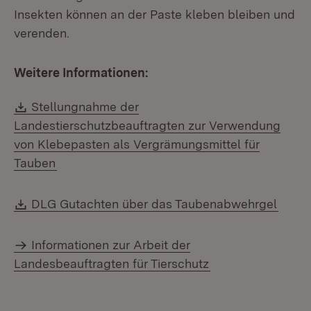
Insekten können an der Paste kleben bleiben und
verenden.
Weitere Informationen:
Download:
Stellungnahme der
Landestierschutzbeauftragten zur Verwendung
von Klebepasten als Vergrämungsmittel für
(Öffnet in neuem Fenster)
Tauben
Download:
(Öffn
DLG Gutachten über das Taubenabwehrgel
Informationen zur Arbeit der
Landesbeauftragten für Tierschutz