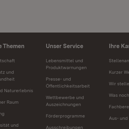
e Themen
Unser Service
Ihre Ka
tschaft
Lebensmittel und
Stellena
Produktwarnungen
utz und
Kurzer W
undheit
Presse- und
Wir stell
Öffentlichkeitsarbeit
d Naturerlebnis
Was noch 
Wettbewerbe und
her Raum
Auszeichnungen
Fachbere
ng
Förderprogramme
Aus- und
sität und
Ausschreibungen