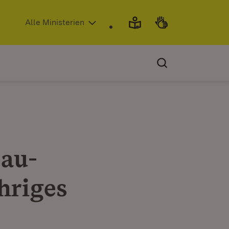
(Öffnet in neuem Fenster)
Alle Ministerien
au-
hriges