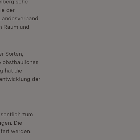
mbergische
ie der
 Landesverband
en Raum und
r Sorten,
e obstbauliches
g hat die
rentwicklung der
sentlich zum
gen. Die
fert werden.