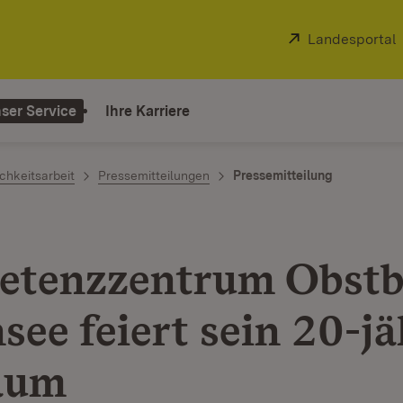
Extern:
Landesportal
ser Service
Ihre Karriere
chkeitsarbeit
Pressemitteilungen
Pressemitteilung
tenzzentrum Obstb
see feiert sein 20-jä
äum