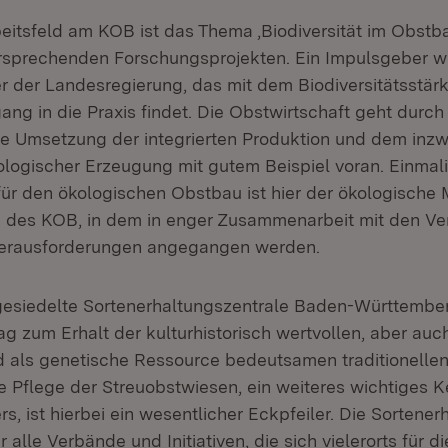
eitsfeld am KOB ist das Thema ‚Biodiversität im Obstba
rsprechenden Forschungsprojekten. Ein Impulsgeber w
 der Landesregierung, das mit dem Biodiversitätsstä
ang in die Praxis findet. Die Obstwirtschaft geht durch 
 Umsetzung der integrierten Produktion und dem inzwi
ologischer Erzeugung mit gutem Beispiel voran. Einmal
für den ökologischen Obstbau ist hier der ökologische 
b des KOB, in dem in enger Zusammenarbeit mit den V
 Herausforderungen angegangen werden.
siedelte Sortenerhaltungszentrale Baden-Württemberg
ag zum Erhalt der kulturhistorisch wertvollen, aber auch
nd als genetische Ressource bedeutsamen traditionelle
ie Pflege der Streuobstwiesen, ein weiteres wichtiges 
, ist hierbei ein wesentlicher Eckpfeiler. Die Sortener
ür alle Verbände und Initiativen, die sich vielerorts für di