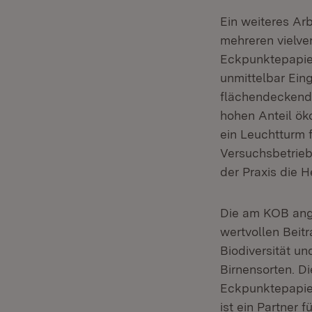
Ein weiteres Arb
mehreren vielve
Eckpunktepapier
unmittelbar Eing
flächendeckende
hohen Anteil ök
ein Leuchtturm 
Versuchsbetrie
der Praxis die
Die am KOB ange
wertvollen Beitr
Biodiversität u
Birnensorten. D
Eckpunktepapiers
ist ein Partner f