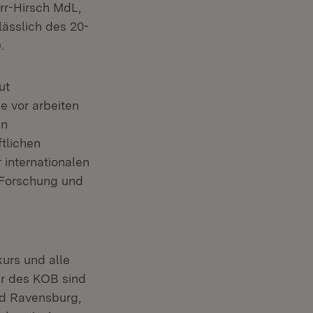
rr-Hirsch MdL,
ässlich des 20-
.
ut
e vor arbeiten
en
tlichen
 internationalen
 Forschung und
urs und alle
ter des KOB sind
nd Ravensburg,