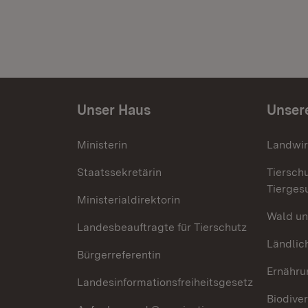
Unser Haus
Unser
Ministerin
Landwir
Staatssekretärin
Tiersch
Tierges
Ministerialdirektorin
Wald un
Landesbeauftragte für Tierschutz
Ländlic
Bürgerreferentin
Ernähru
Landesinformationsfreiheitsgesetz
Biodiver