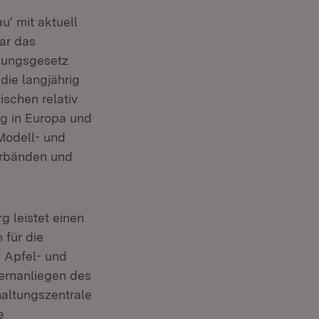
u‘ mit aktuell
ar das
rkungsgesetz
die langjährig
schen relativ
ig in Europa und
Modell- und
erbänden und
 leistet einen
 für die
n Apfel- und
Kernanliegen des
haltungszentrale
e