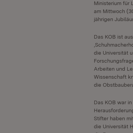
Ministerium für
am Mittwoch (30
jährigen Jubil
Das KOB ist aus
‚Schuhmacherhof
die Universitä
Forschungsfrage
Arbeiten und Leh
Wissenschaft kn
die Obstbauberat
Das KOB war in
Herausforderung
Stifter haben mi
die Universität