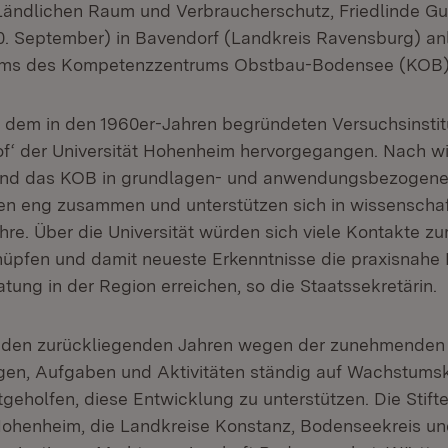
 Ländlichen Raum und Verbraucherschutz, Friedlinde Gu
. September) in Bavendorf (Landkreis Ravensburg) anl
äums des Kompetenzzentrums Obstbau-Bodensee (KOB)
 dem in den 1960er-Jahren begründeten Versuchsinstit
‘ der Universität Hohenheim hervorgegangen. Nach wi
t und das KOB in grundlagen- und anwendungsbezogen
n eng zusammen und unterstützen sich in wissenschaf
re. Über die Universität würden sich viele Kontakte zur
üpfen und damit neueste Erkenntnisse die praxisnahe
ung in der Region erreichen, so die Staatssekretärin.
 den zurückliegenden Jahren wegen der zunehmenden
en, Aufgaben und Aktivitäten ständig auf Wachstumsk
tgeholfen, diese Entwicklung zu unterstützen. Die Stif
 Hohenheim, die Landkreise Konstanz, Bodenseekreis u