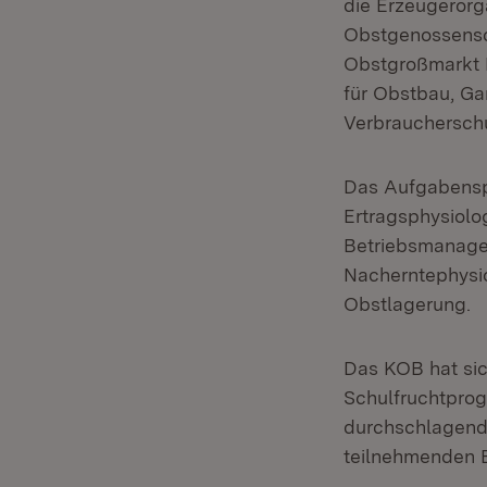
die Erzeugeror
Obstgenossensc
Obstgroßmarkt 
für Obstbau, Ga
Verbrauchersch
Das Aufgabenspe
Ertragsphysiolo
Betriebsmanagem
Nacherntephysio
Obstlagerung.
Das KOB hat sic
Schulfruchtprog
durchschlagend
teilnehmenden E