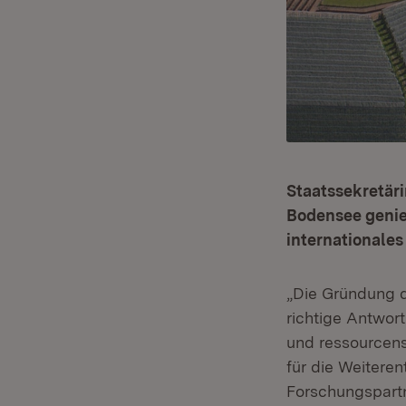
Staatssekretär
Bodensee genie
internationales
„Die Gründung 
richtige Antwor
und ressourcens
für die Weitere
Forschungspartn