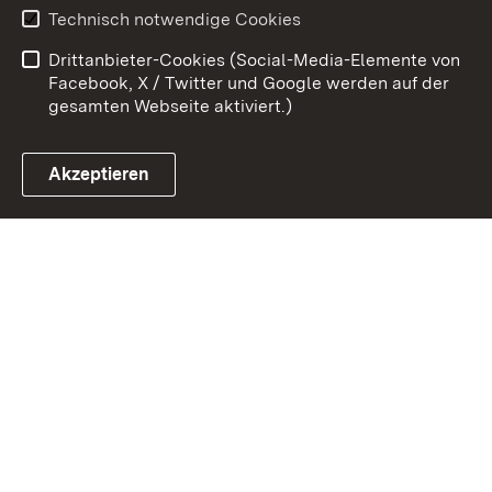
Erklärung zur
Benutzungshinweise
Technisch notwendige Cookies
Barrierefreiheit
Drittanbieter-Cookies (Social-Media-Elemente von
Impressum
Cookies
Facebook, X / Twitter und Google werden auf der
gesamten Webseite aktiviert.)
Akzeptieren
Link zum Landesportal