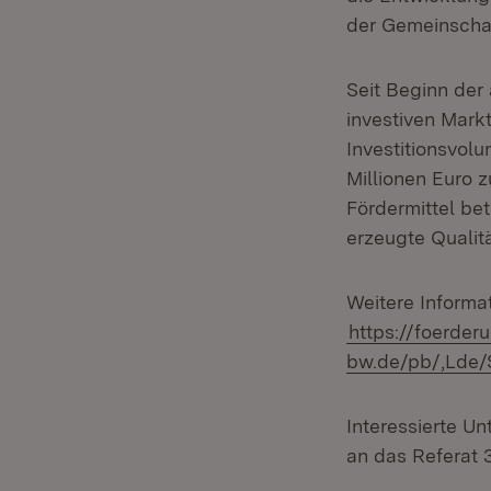
der Gemeinschaf
Seit Beginn der
investiven Mark
Investitionsvol
Millionen Euro z
Fördermittel be
erzeugte Qualit
Weitere Informa
https://foerder
bw.de/pb/,Lde/S
Interessierte U
an das Referat 