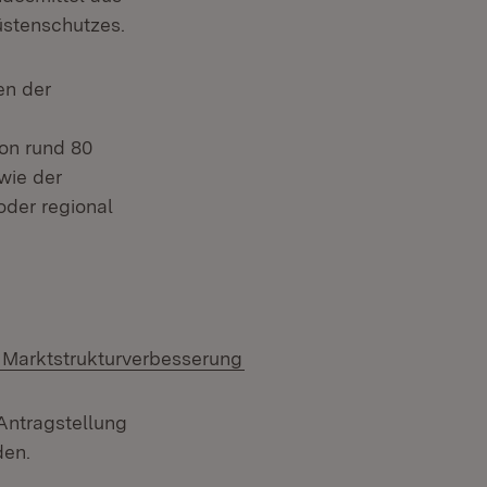
üstenschutzes.
en der
von rund 80
wie der
oder regional
+Marktstrukturverbesserung
Antragstellung
den.