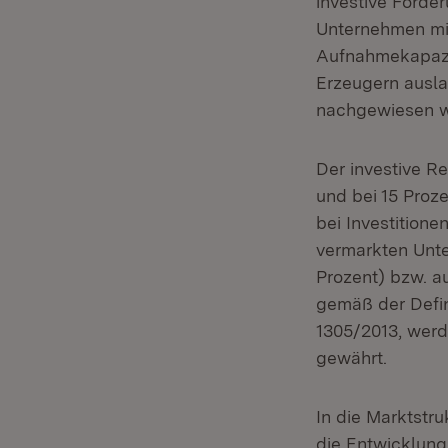
investive Förde
Unternehmen min
Aufnahmekapazit
Erzeugern ausla
nachgewiesen w
Der investive Re
und bei 15 Pro
bei Investitione
vermarkten Unt
Prozent) bzw. a
gemäß der Defin
1305/2013, werd
gewährt.
In die Marktstr
die Entwicklun