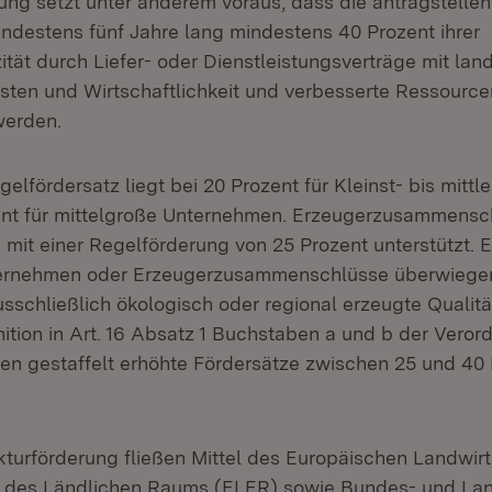
rung setzt unter anderem voraus, dass die antragstelle
destens fünf Jahre lang mindestens 40 Prozent ihrer
ät durch Liefer- oder Dienstleistungsverträge mit land
sten und Wirtschaftlichkeit und verbesserte Ressourc
erden.
gelfördersatz liegt bei 20 Prozent für Kleinst- bis mit
zent für mittelgroße Unternehmen. Erzeugerzusammens
n mit einer Regelförderung von 25 Prozent unterstützt. 
ernehmen oder Erzeugerzusammenschlüsse überwiegen
usschließlich ökologisch oder regional erzeugte Qualit
ition in Art. 16 Absatz 1 Buchstaben a und b der Veror
en gestaffelt erhöhte Fördersätze zwischen 25 und 40
ukturförderung fließen Mittel des Europäischen Landwirt
g des Ländlichen Raums (ELER) sowie Bundes- und Lan