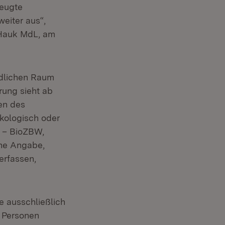
zeugte
eiter aus“,
 Hauk MdL, am
ndlichen Raum
rung sieht ab
en des
kologisch oder
g – BioZBW,
he Angabe,
erfassen,
 ausschließlich
0 Personen