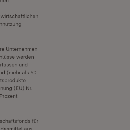
nden
wirtschaftlichen
ennutzung
tlere Unternehmen
chlüsse werden
Erfassen und
d (mehr als 50
ätsprodukte
dnung (EU) Nr.
 Prozent
schaftsfonds für
desmittel aus