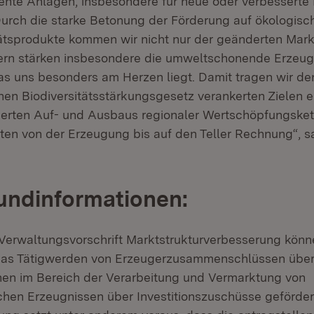
iente Anlagen, insbesondere für neue oder verbesserte 
 Durch die starke Betonung der Förderung auf ökologisc
ätsprodukte kommen wir nicht nur der geänderten Mar
ern stärken insbesondere die umweltschonende Erzeu
as uns besonders am Herzen liegt. Damit tragen wir d
en Biodiversitätsstärkungsgesetz verankerten Zielen e
ierten Auf- und Ausbaus regionaler Wertschöpfungsket
ten von der Erzeugung bis auf den Teller Rechnung“, s
undinformationen:
erwaltungsvorschrift Marktstrukturverbesserung könn
as Tätigwerden von Erzeugerzusammenschlüssen über S
onen im Bereich der Verarbeitung und Vermarktung von
ichen Erzeugnissen über Investitionszuschüsse geförder