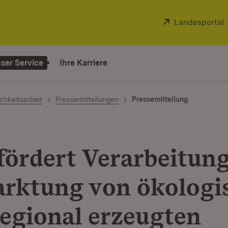
Extern:
Landesportal
ser Service
Ihre Karriere
chkeitsarbeit
Pressemitteilungen
Pressemitteilung
fördert Verarbeitun
rktung von ökologi
regional erzeugten