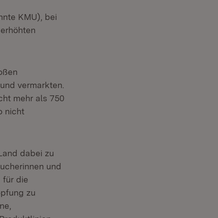
nnte KMU), bei
 erhöhten
roßen
 und vermarkten.
cht mehr als 750
 nicht
 Land dabei zu
aucherinnen und
für die
öpfung zu
ne,