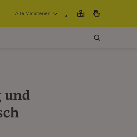
(Öffnet in neuem Fenster)
Alle Ministerien
g und
sch