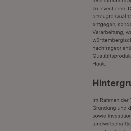
ressourceneffiz
zu investieren.
erzeugte Qualit
entgegen, sond
Verarbeitung, w
württembergisch
nachfrageorient
Qualitätsproduk
Hauk.
Hintergr
Im Rahmen der V
Gründung und d
sowie Investiti
landwirtschaftl