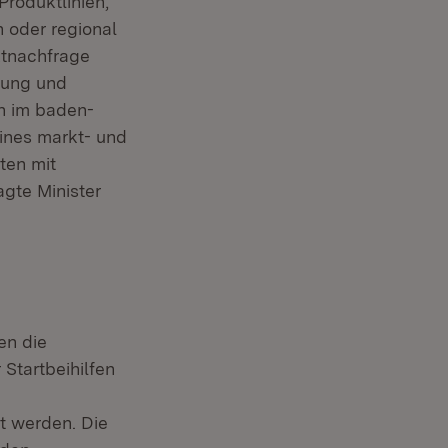
Produktlinien,
h oder regional
ktnachfrage
gung und
en im baden-
ines markt- und
ten mit
agte Minister
en die
tartbeihilfen
t werden. Die