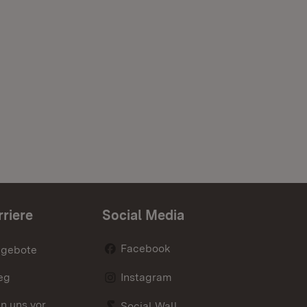
rriere
Social Media
Facebook
ngebote
eg
Instagram
en uns vor
Social Wall