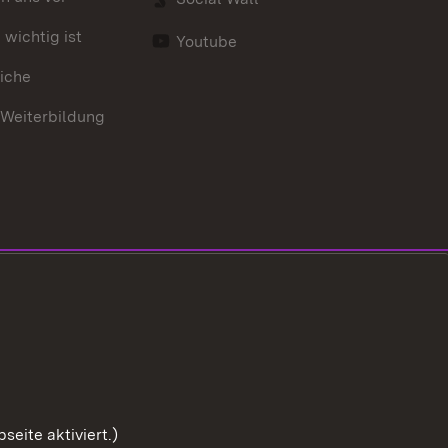
wichtig ist
Youtube
iche
 Weiterbildung
eite aktiviert.)
Zum Sei