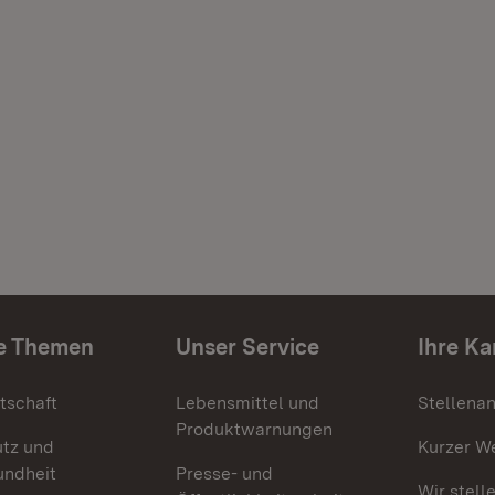
e Themen
Unser Service
Ihre Ka
tschaft
Lebensmittel und
Stellena
Produktwarnungen
utz und
Kurzer W
undheit
Presse- und
Wir stell