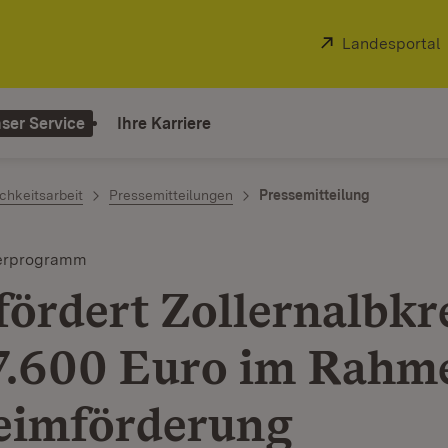
Extern:
Landesportal
ser Service
Ihre Karriere
chkeitsarbeit
Pressemitteilungen
Pressemitteilung
derprogramm
fördert Zollernalbkr
7.600 Euro im Rahm
eimförderung