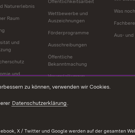
Öffentlichkeitsarbeit
d Naturerlebnis
Was noch 
Wettbewerbe und
her Raum
Auszeichnungen
Fachbere
ng
Förderprogramme
Aus- und
sität und
Ausschreibungen
tzung
Öffentliche
cherschutz
Bekanntmachung
omie und
Veranstaltungen
ion
erbessern zu können, verwenden wir Cookies.
Mediathek
Publikationen
serer
Datenschutzerklärung
.
Kontakt
ebook, X / Twitter und Google werden auf der gesamten Webs