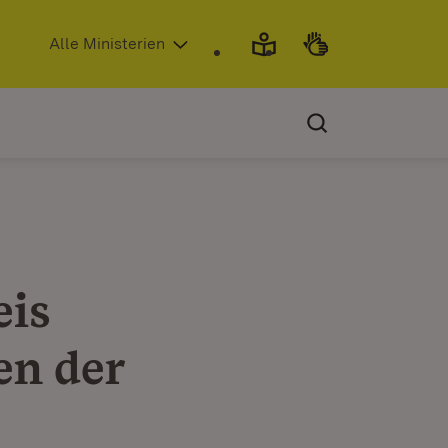
(Öffnet in neuem Fenster)
Alle Ministerien
eis
en der