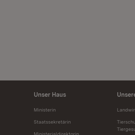
Unser Haus
Unser
Ministerin
Landwir
Staatssekretärin
Tiersch
Tierges
Ministerialdirektorin