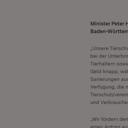
Minister Peter
Baden-Württembe
„Unsere Tiersch
bei der Unterbr
Tierhaltern sowi
Geld knapp, wäh
Sanierungen aus
Verfügung, die 
Tierschutzverei
und Verbraucher
„Wir fördern den
einen Antrag auf