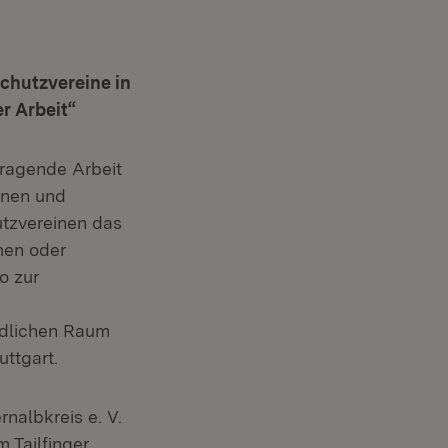
chutzvereine in
r Arbeit“
rragende Arbeit
nnen und
hutzvereinen das
men oder
o zur
ndlichen Raum
ttgart.
rnalbkreis e. V.
m Tailfinger