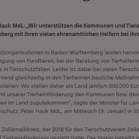
 Hauk MdL: „Wir unterstützen die Kommunen und Tiers
rg mit ihren vielen ehrenamtlichen Helfern bei ihre
utzorganisationen in Baden-Württemberg leisten hervo
ingung von Fundtieren, bei der Beratung von Tierhalteri
e in Tierschutzfällen. Leider ist dabei bei vielen Tiersc
rend gleichzeitig in den Tierheimen bauliche Maßnah
stehen. Wir stellen daher als Land jährlich 500.000 Eur
mit unserer Tierheimförderung den Kommunen bzw. den
nen im Land zugutekommen“, sagte der Minister für Lä
schutz, Peter Hauk MdL, am Mittwoch (9. Januar) in Stu
 Zollernalbkreis, der 2018 für den Tierschutzverein Zolle
 Tierheimförderung gestellt hatte. Der Verein betreibt i