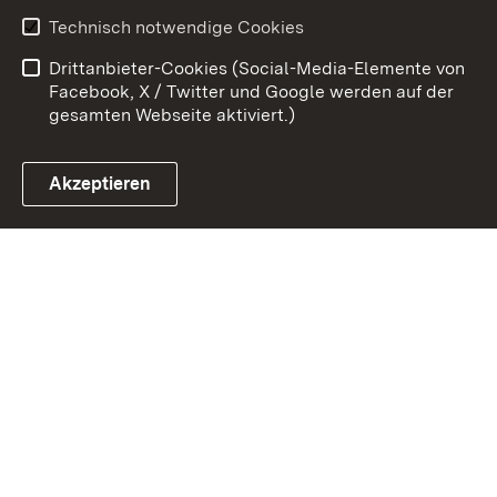
Erklärung zur
Benutzungshinweise
Technisch notwendige Cookies
Barrierefreiheit
Drittanbieter-Cookies (Social-Media-Elemente von
Impressum
Cookies
Facebook, X / Twitter und Google werden auf der
gesamten Webseite aktiviert.)
Akzeptieren
Link zum Landesportal