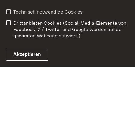
Erklärung zur
Benutzungshinweise
Technisch notwendige Cookies
Barrierefreiheit
Drittanbieter-Cookies (Social-Media-Elemente von
Impressum
Cookies
Facebook, X / Twitter und Google werden auf der
gesamten Webseite aktiviert.)
Akzeptieren
Link zum Landesportal