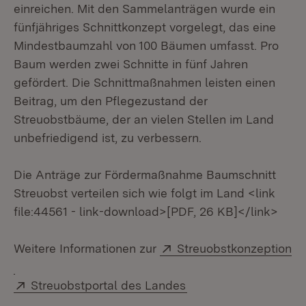
einreichen. Mit den Sammelanträgen wurde ein
fünfjähriges Schnittkonzept vorgelegt, das eine
Mindestbaumzahl von 100 Bäumen umfasst. Pro
Baum werden zwei Schnitte in fünf Jahren
gefördert. Die Schnittmaßnahmen leisten einen
Beitrag, um den Pflegezustand der
Streuobstbäume, der an vielen Stellen im Land
unbefriedigend ist, zu verbessern.
Die Anträge zur Fördermaßnahme Baumschnitt
Streuobst verteilen sich wie folgt im Land <link
file:44561 - link-download>[PDF, 26 KB]</link>
Extern:
Weitere Informationen zur
Streuobstkonzeption
(Öffnet in neuem Fenster)
Extern:
(Öffnet in neuem Fen
Streuobstportal des Landes