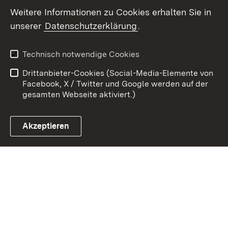
Weitere Informationen zu Cookies erhalten Sie in
Zum 
unserer
Datenschutzerklärung
.
Kontakt
Datenschutz
Erklärung zur
Benutzungshinweise
Technisch notwendige Cookies
Barrierefreiheit
Drittanbieter-Cookies (Social-Media-Elemente von
Impressum
Cookies
Facebook, X / Twitter und Google werden auf der
gesamten Webseite aktiviert.)
Akzeptieren
Link zum Landesportal