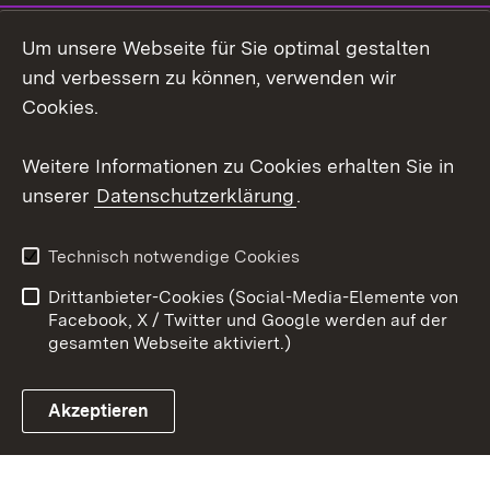
Instagram
Um unsere Webseite für Sie optimal gestalten
Social Wall
und verbessern zu können, verwenden wir
Cookies.
Youtube
Weitere Informationen zu Cookies erhalten Sie in
Zum 
unserer
Datenschutzerklärung
.
Kontakt
Datenschutz
Erklärung zur
Benutzungshinweise
Technisch notwendige Cookies
Barrierefreiheit
Drittanbieter-Cookies (Social-Media-Elemente von
Impressum
Cookies
Facebook, X / Twitter und Google werden auf der
gesamten Webseite aktiviert.)
Akzeptieren
Link zum Landesportal