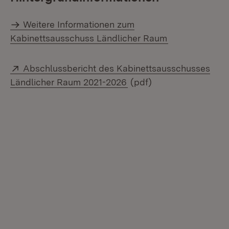
Weitere Informationen zum
Kabinettsausschuss Ländlicher Raum
Extern:
Abschlussbericht des Kabinettsausschusses
(Öffnet in neuem Fenste
Ländlicher Raum 2021-2026
(pdf)