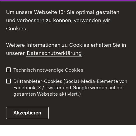
Instagram
Um unsere Webseite für Sie optimal gestalten
Social Wall
und verbessern zu können, verwenden wir
Cookies.
Youtube
Weitere Informationen zu Cookies erhalten Sie in
Zum 
unserer
Datenschutzerklärung
.
Kontakt
Datenschutz
Erklärung zur
Benutzungshinweise
Technisch notwendige Cookies
Barrierefreiheit
Drittanbieter-Cookies (Social-Media-Elemente von
Impressum
Cookies
Facebook, X / Twitter und Google werden auf der
gesamten Webseite aktiviert.)
Akzeptieren
Link zum Landesportal