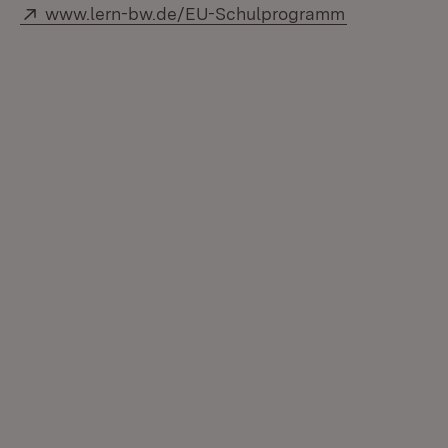
Extern:
(Öffnet in n
www.lern-bw.de/EU-Schulprogramm