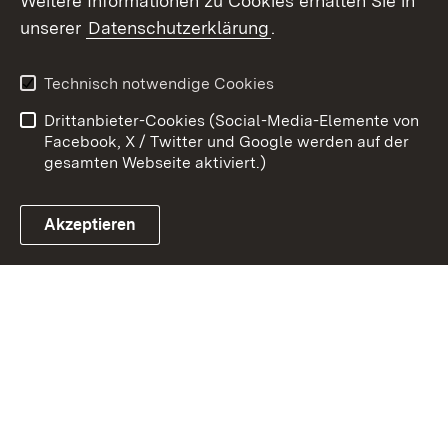
Weitere Informationen zu Cookies erhalten Sie in
Zum 
unserer
Datenschutzerklärung
.
Kontakt
Datenschutz
Erklärung zur
Benutzungshinweise
Technisch notwendige Cookies
Barrierefreiheit
Drittanbieter-Cookies (Social-Media-Elemente von
Impressum
Cookies
Facebook, X / Twitter und Google werden auf der
gesamten Webseite aktiviert.)
Akzeptieren
Link zum Landesportal