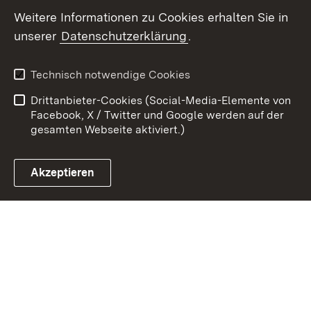
Weitere Informationen zu Cookies erhalten Sie in
Zum 
unserer
Datenschutzerklärung
.
Kontakt
Datenschutz
Erklärung zur
Benutzungshinweise
Technisch notwendige Cookies
Barrierefreiheit
Drittanbieter-Cookies (Social-Media-Elemente von
Impressum
Cookies
Facebook, X / Twitter und Google werden auf der
gesamten Webseite aktiviert.)
Akzeptieren
Link zum Landesportal