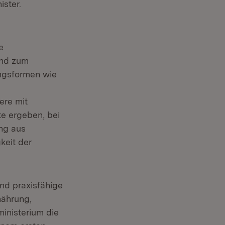
ster.
e
und zum
ungsformen wie
ere mit
te ergeben, bei
ng aus
keit der
nd praxisfähige
nährung,
nisterium die