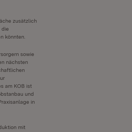
äche zusätzlich
 die
n könnten.
rsorgern sowie
en nächsten
haftlichen
ur
es am KOB ist
nobstanbau und
Praxisanlage in
duktion mit