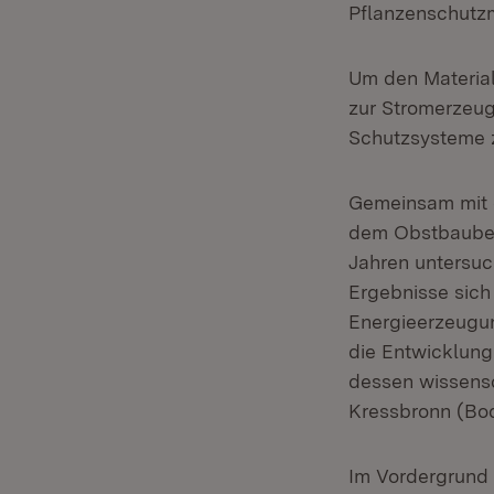
Pflanzenschutzm
Um den Material
zur Stromerzeug
Schutzsysteme z
Gemeinsam mit d
dem Obstbaubet
Jahren untersuc
Ergebnisse sich
Energieerzeugun
die Entwicklung
dessen wissensc
Kressbronn (Bod
Im Vordergrund 