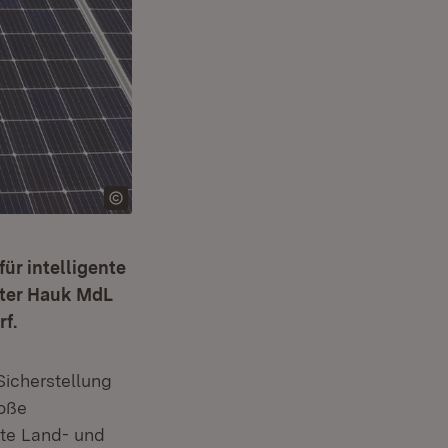
ür intelligente
eter Hauk MdL
f.
Sicherstellung
roße
nte Land- und