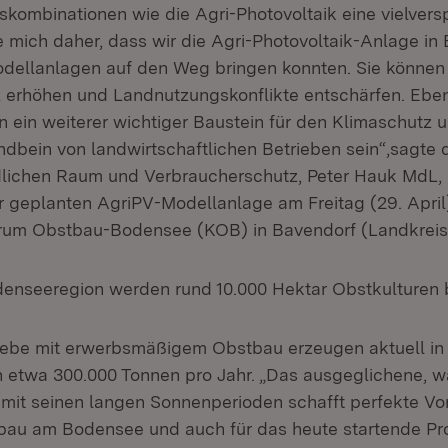
kombinationen wie die Agri-Photovoltaik eine vielver
e mich daher, dass wir die Agri-Photovoltaik-Anlage in
dellanlagen auf den Weg bringen konnten. Sie können
z erhöhen und Landnutzungskonflikte entschärfen. Eb
 ein weiterer wichtiger Baustein für den Klimaschutz u
bein von landwirtschaftlichen Betrieben sein“,sagte de
lichen Raum und Verbraucherschutz, Peter Hauk MdL, 
r geplanten AgriPV-Modellanlage am Freitag (29. April
um Obstbau-Bodensee (KOB) in Bavendorf (Landkreis
odenseeregion werden rund 10.000 Hektar Obstkulturen 
iebe mit erwerbsmäßigem Obstbau erzeugen aktuell in 
 etwa 300.000 Tonnen pro Jahr. „Das ausgeglichene, 
mit seinen langen Sonnenperioden schafft perfekte V
bau am Bodensee und auch für das heute startende Pro