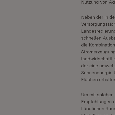
Nutzung von Agr
Neben der in de
Versorgungssich
Landesregierun
schnellen Ausba
die Kombination 
Stromerzeugung
landwirtschaftl
der eine umwel
Sonnenenergie k
Flächen erhalte
Um mit solchen
Empfehlungen un
Ländlichen Rau