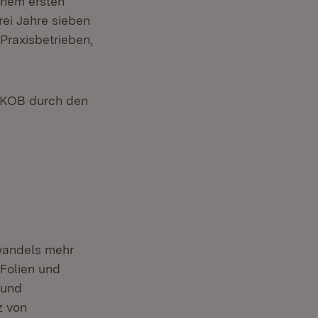
inem ersten
rei Jahre sieben
 Praxisbetrieben,
m KOB durch den
awandels mehr
Folien und
 und
z von