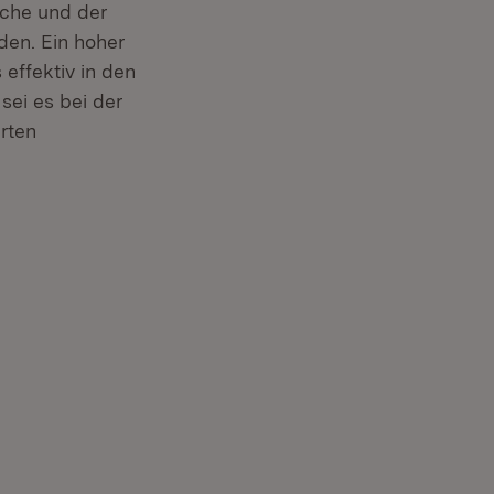
iche und der
den. Ein hoher
effektiv in den
sei es bei der
rten