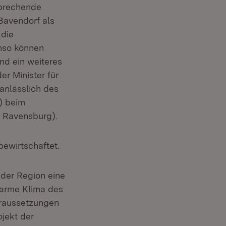
sprechende
 Bavendorf als
 die
enso können
nd ein weiteres
r Minister für
anlässlich des
) beim
 Ravensburg).
bewirtschaftet.
der Region eine
warme Klima des
oraussetzungen
jekt der