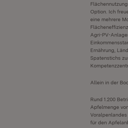
Flächennutzungs
Option. Ich freu
eine mehrere Mo
Flächeneffizien
Agri-PV-Anlagen
Einkommensstand
Ernährung, Länd
Spatenstichs zu
Kompetenzzentr
Allein in der B
Rund 1.200 Betr
Apfelmenge von
Voralpenlandes 
für den Apfelan