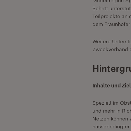
Modellregion A
Schritt unterstü
Teilprojekte an 
dem Fraunhofer 
Weitere Unterst
Zweckverband d
Hintergr
Inhalte und Zie
Speziell im Obs
und mehr in Ric
Netzen können 
nässebedingter 