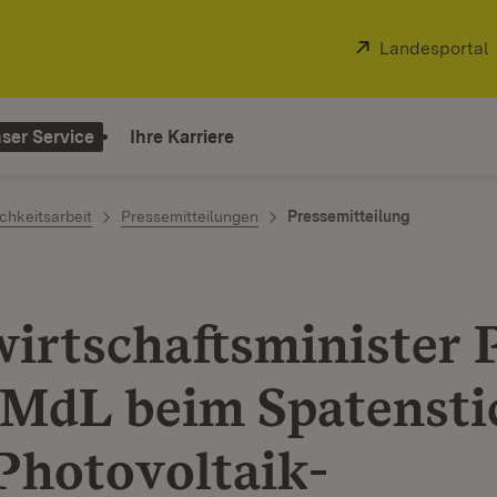
Extern:
Landesportal
ser Service
Ihre Karriere
chkeitsarbeit
Pressemitteilungen
Pressemitteilung
irtschaftsminister 
MdL beim Spatensti
Photovoltaik-