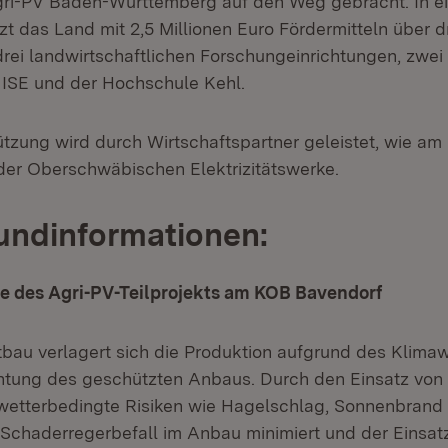
gri-PV Baden-Württemberg auf den Weg gebracht. In e
tzt das Land mit 2,5 Millionen Euro Fördermitteln über d
drei landwirtschaftlichen Forschungeinrichtungen, zwei
ISE und der Hochschule Kehl.
ützung wird durch Wirtschaftspartner geleistet, wie a
er Oberschwäbischen Elektrizitätswerke.
undinformationen:
le des Agri-PV-Teilprojekts am KOB Bavendorf
tbau verlagert sich die Produktion aufgrund des Klim
htung des geschützten Anbaus. Durch den Einsatz von 
wetterbedingte Risiken wie Hagelschlag, Sonnenbrand
Schaderregerbefall im Anbau minimiert und der Einsat