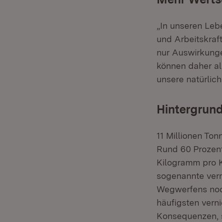
„In unseren Leb
und Arbeitskraft
nur Auswirkunge
können daher al
unsere natürlich
Hintergrund
11 Millionen To
Rund 60 Prozent 
Kilogramm pro K
sogenannte verm
Wegwerfens noc
häufigsten vern
Konsequenzen, s