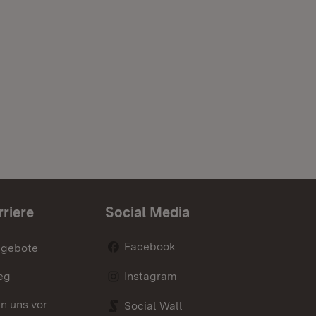
rriere
Social Media
Facebook
ngebote
eg
Instagram
en uns vor
Social Wall