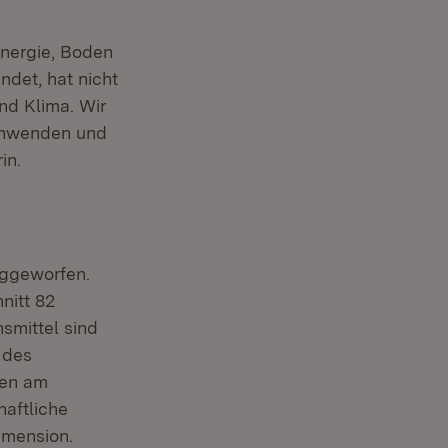
Energie, Boden
ndet, hat nicht
nd Klima. Wir
schwenden und
in.
eggeworfen.
nitt 82
smittel sind
 des
den am
haftliche
imension.