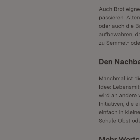
Auch Brot eignet
passieren. Älte
oder auch die B
aufbewahren, da
zu Semmel- oder
Den Nachba
Manchmal ist di
Idee: Lebensmitt
wird an andere v
Initiativen, die
einfach in klein
Schale Obst oder
Mehr Werts