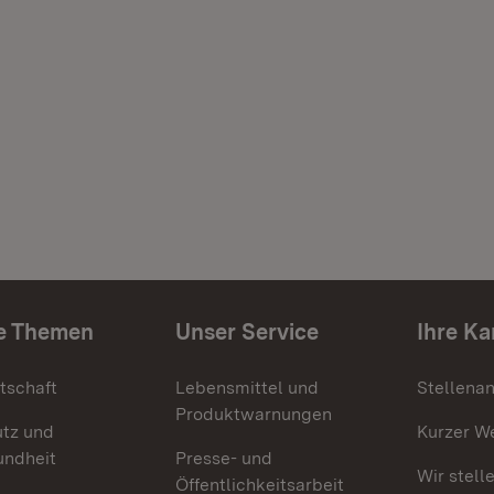
e Themen
Unser Service
Ihre Ka
tschaft
Lebensmittel und
Stellena
Produktwarnungen
utz und
Kurzer W
undheit
Presse- und
Wir stell
Öffentlichkeitsarbeit