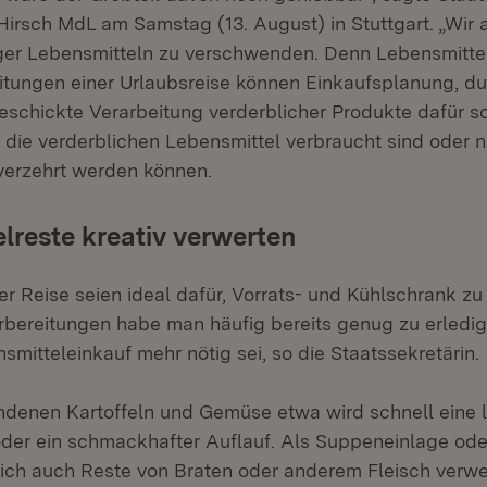
-Hirsch MdL am Samstag (13. August) in Stuttgart. „Wir 
ger Lebensmitteln zu verschwenden. Denn Lebensmittel 
itungen einer Urlaubsreise können Einkaufsplanung, d
schickte Verarbeitung verderblicher Produkte dafür so
t die verderblichen Lebensmittel verbraucht sind oder 
verzehrt werden können.
lreste kreativ verwerten
er Reise seien ideal dafür, Vorrats- und Kühlschrank zu
rbereitungen habe man häufig bereits genug zu erledige
mitteleinkauf mehr nötig sei, so die Staatssekretärin.
denen Kartoffeln und Gemüse etwa wird schnell eine 
r ein schmackhafter Auflauf. Als Suppeneinlage oder
sich auch Reste von Braten oder anderem Fleisch verw