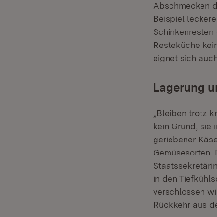
Abschmecken di
Beispiel lecker
Schinkenresten 
Resteküche kein
eignet sich auch
Lagerung u
„Bleiben trotz k
kein Grund, sie 
geriebener Käse
Gemüsesorten. Di
Staatssekretäri
in den Tiefkühl
verschlossen wi
Rückkehr aus d