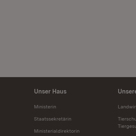
Unser Haus
Unser
Ministerin
Landwir
Staatssekretärin
Tiersch
Tierges
Ministerialdirektorin