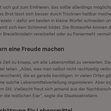
 sich gut zum Einfrieren, das sollte allerdings möglichs
res Brot lässt sich besser durch Trocknen haltbar mache
rezeln – dafür am besten in kleine Würfel schneiden u
mit sich kein Schimmel bildet. Die Brotwürfel können 
 Brezelknödeln verarbeitet oder zu Paniermehl verma
rn eine Freude machen
e Zeit zu knapp, um alle Lebensmittel zu verwerten. Dan
el teilen. „Alles, was man selbst nicht rechtzeitig ver
erschenkt, die es gerade benötigen. In vielen Orten gi
 eine solche Lebensmittelverteilung organisieren. Aber 
em Stil: Vielleicht freut sich jemand aus der Nachbarsch
 die restlichen Eier“, sagte die Staatssekretärin.
chätzung für Lebensmittel