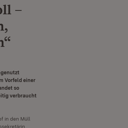
ll –
n,
n“
ngenutzt
m Vorfeld einer
andet so
itig verbraucht
f in den Müll
ssekretärin