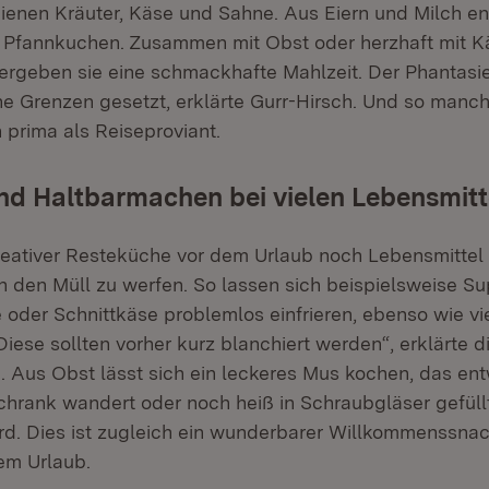
enen Kräuter, Käse und Sahne. Aus Eiern und Milch e
e Pfannkuchen. Zusammen mit Obst oder herzhaft mit K
ergeben sie eine schmackhafte Mahlzeit. Der Phantasie
e Grenzen gesetzt, erklärte Gurr-Hirsch. Und so manc
 prima als Reiseproviant.
nd Haltbarmachen bei vielen Lebensmitt
reativer Resteküche vor dem Urlaub noch Lebensmittel ü
in den Müll zu werfen. So lassen sich beispielsweise S
 oder Schnittkäse problemlos einfrieren, ebenso wie vi
ese sollten vorher kurz blanchiert werden“, erklärte d
n. Aus Obst lässt sich ein leckeres Mus kochen, das en
schrank wandert oder noch heiß in Schraubgläser gefüll
rd. Dies ist zugleich ein wunderbarer Willkommenssnac
em Urlaub.