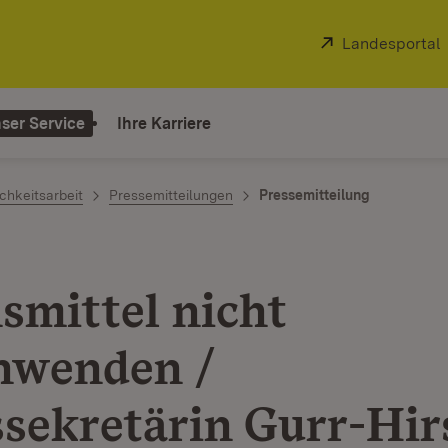
Extern:
Landesportal
ser Service
Ihre Karriere
chkeitsarbeit
Pressemitteilungen
Pressemitteilung
n
smittel nicht
hwenden /
ssekretärin Gurr-Hir