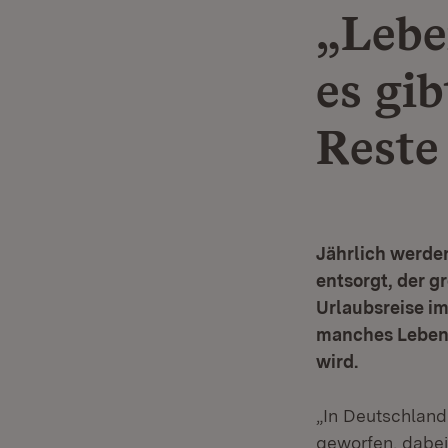
„Lebe
es gib
Reste
Jährlich werde
entsorgt, der g
Urlaubsreise i
manches Lebensm
wird.
„In Deutschland
geworfen, dabei