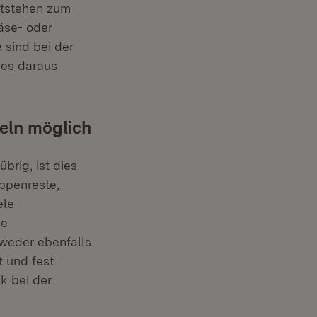
ntstehen zum
äse- oder
 sind bei der
hes daraus
eln möglich
brig, ist dies
uppenreste,
ele
ie
tweder ebenfalls
t und fest
k bei der