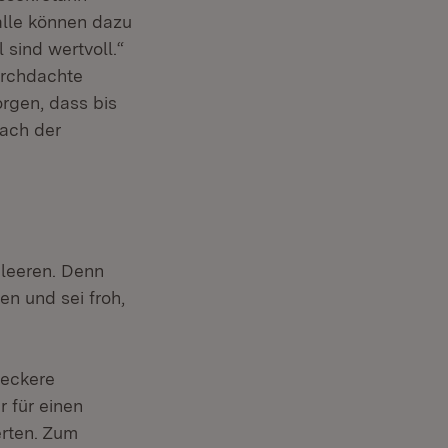
alle können dazu
sind wertvoll.“
urchdachte
rgen, dass bis
nach der
 leeren. Denn
n und sei froh,
leckere
 für einen
erten. Zum