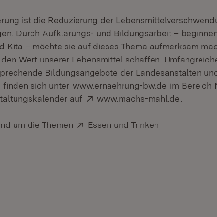
rung ist die Reduzierung der Lebensmittelverschwend
gen. Durch Aufklärungs- und Bildungsarbeit – beginnen
d Kita – möchte sie auf dieses Thema aufmerksam ma
 den Wert unserer Lebensmittel schaffen. Umfangreich
sprechende Bildungsangebote der Landesanstalten un
 finden sich unter
www.ernaehrung-bw.de
im Bereich 
Extern:
(Öffnet i
taltungskalender auf
www.machs-mahl.de
.
Extern:
(Öffnet in neu
rund um die Themen
Essen und Trinken