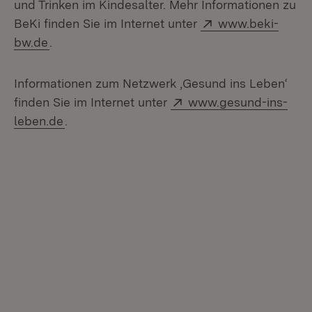
und Trinken im Kindesalter. Mehr Informationen zu
Extern:
BeKi finden Sie im Internet unter
www.beki-
(Öffnet in neuem Fenster)
bw.de
.
Informationen zum Netzwerk ‚Gesund ins Leben‘
Extern:
finden Sie im Internet unter
www.gesund-ins-
(Öffnet in neuem Fenster)
leben.de
.