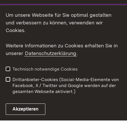
Instagram
Um unsere Webseite für Sie optimal gestalten
Social Wall
und verbessern zu können, verwenden wir
Cookies.
Youtube
Weitere Informationen zu Cookies erhalten Sie in
Zum 
unserer
Datenschutzerklärung
.
Kontakt
Datenschutz
Erklärung zur
Benutzungshinweise
Technisch notwendige Cookies
Barrierefreiheit
Drittanbieter-Cookies (Social-Media-Elemente von
Impressum
Cookies
Facebook, X / Twitter und Google werden auf der
gesamten Webseite aktiviert.)
Akzeptieren
Link zum Landesportal