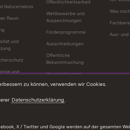
Öffentlichkeitsarbeit
d Naturerlebnis
Was noch 
Wettbewerbe und
her Raum
Auszeichnungen
Fachbere
ng
Förderprogramme
Aus- und
sität und
Ausschreibungen
tzung
Öffentliche
cherschutz
Bekanntmachung
omie und
Veranstaltungen
ion
erbessern zu können, verwenden wir Cookies.
Mediathek
Publikationen
serer
Datenschutzerklärung
.
Kontakt
ebook, X / Twitter und Google werden auf der gesamten Webs