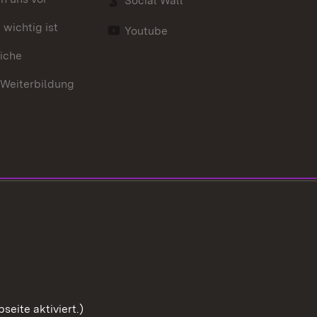
Social Wall
wichtig ist
Youtube
iche
 Weiterbildung
eite aktiviert.)
Zum Sei