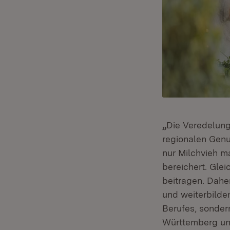
„
Die Veredelung
regionalen Genu
nur Milchvieh m
bereichert. Glei
beitragen. Daher
und weiterbilden
Berufes, sonder
Württemberg und