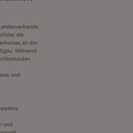
 Landesverbands
chüler die
erkurses an der
llgäu. Während
richtsstunden
isse und
ompetenz
n und
ngsvoll