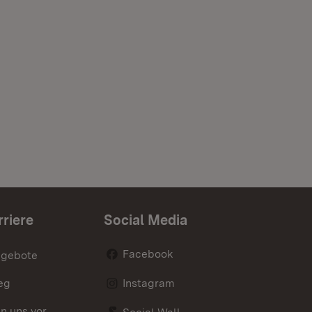
rriere
Social Media
Facebook
ngebote
eg
Instagram
en uns vor