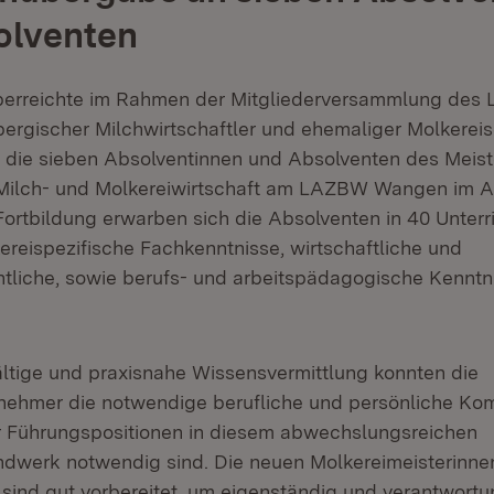
olventen
überreichte im Rahmen der Mitgliederversammlung des
rgischer Milchwirtschaftler und ehemaliger Molkereis
n die sieben Absolventinnen und Absolventen des Meist
 Milch- und Molkereiwirtschaft am LAZBW Wangen im A
 Fortbildung erwarben sich die Absolventen in 40 Unter
reispezifische Fachkenntnisse, wirtschaftliche und
htliche, sowie berufs- und arbeitspädagogische Kenntn
fältige und praxisnahe Wissensvermittlung konnten die
lnehmer die notwendige berufliche und persönliche K
ür Führungspositionen in diesem abwechslungsreichen
dwerk notwendig sind. Die neuen Molkereimeisterinne
 sind gut vorbereitet, um eigenständig und verantwortu