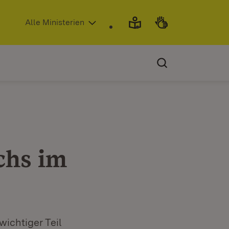
(Öffnet in neuem Fenster)
Alle Ministerien
chs im
ichtiger Teil