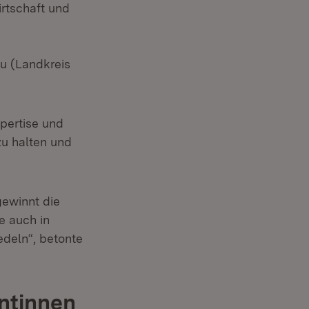
irtschaft und
u (Landkreis
pertise und
zu halten und
gewinnt die
e auch in
edeln“, betonte
ntinnen