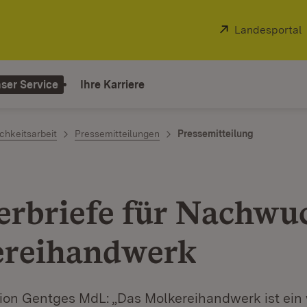
Extern:
Landesportal
ser Service
Ihre Karriere
chkeitsarbeit
Pressemitteilungen
Pressemitteilung
erbriefe für Nachwu
reihandwerk
ion Gentges MdL: „Das Molkereihandwerk ist ein w