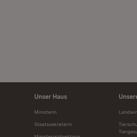
Unser Haus
Unser
Ministerin
Landwir
Staatssekretärin
Tiersch
Tierges
Ministerialdirektorin