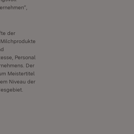
bernehmen“,
te der
 Milchprodukte
nd
esse, Personal
ernehmens. Der
m Meistertitel
stem Niveau der
esgebiet.