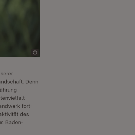
nserer
landschaft. Denn
nährung
tenvielfalt
handwerk fort-
ktivität des
aus Baden-