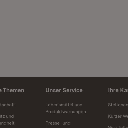
e Themen
Unser Service
Ihre Ka
tschaft
Lebensmittel und
Stellena
Produktwarnungen
utz und
Kurzer W
undheit
Presse- und
Wir stell