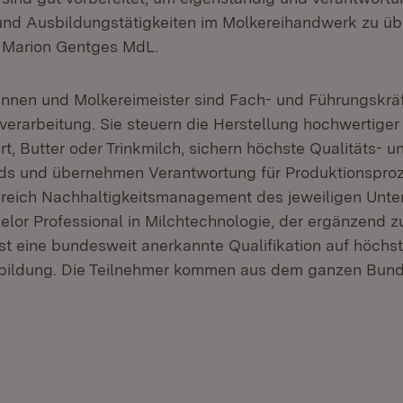
und Ausbildungstätigkeiten im Molkereihandwerk zu ü
n Marion Gentges MdL.
innen und Molkereimeister sind Fach- und Führungskräf
erarbeitung. Sie steuern die Herstellung hochwertiger
t, Butter oder Trinkmilch, sichern höchste Qualitäts- u
ds und übernehmen Verantwortung für Produktionsproz
reich Nachhaltigkeitsmanagement des jeweiligen Unt
lor Professional in Milchtechnologie, der ergänzend zu
ist eine bundesweit anerkannte Qualifikation auf höch
tbildung. Die Teilnehmer kommen aus dem ganzen Bund