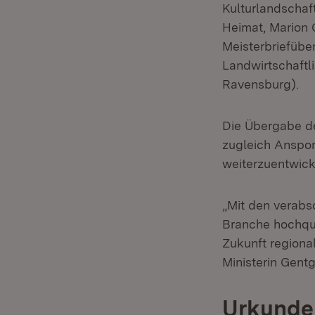
Kulturlandschaft
Heimat, Marion 
Meisterbriefübe
Landwirtschaft
Ravensburg).
Die Übergabe de
zugleich Anspor
weiterzuentwick
„Mit den verabs
Branche hochqua
Zukunft regiona
Ministerin Gentg
Urkunde