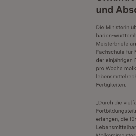
und Abs
Die Ministerin 
baden-württembe
Meisterbriefe a
Fachschule für
der einjährigen
pro Woche molke
lebensmittelrec
Fertigkeiten.
„Durch die viel
Fortbildungstei
erlangen, die f
Lebensmittelhan
Molkereimeister