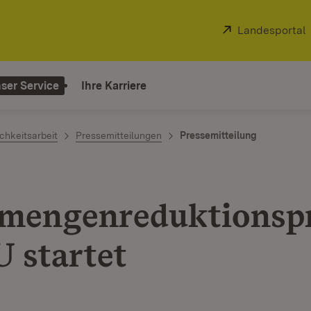
Extern:
Landesportal
ser Service
Ihre Karriere
chkeitsarbeit
Pressemitteilungen
Pressemitteilung
hmengenreduktions
U startet