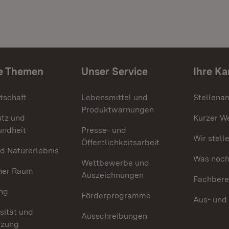
e Themen
Unser Service
Ihre Ka
tschaft
Lebensmittel und
Stellena
Produktwarnungen
utz und
Kurzer W
undheit
Presse- und
Wir stell
Öffentlichkeitsarbeit
d Naturerlebnis
Was noch 
Wettbewerbe und
her Raum
Auszeichnungen
Fachbere
ng
Förderprogramme
Aus- und
sität und
Ausschreibungen
tzung