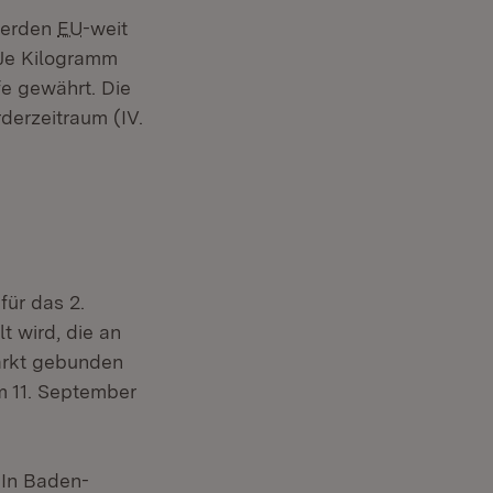
werden
EU
-weit
 Je Kilogramm
fe gewährt. Die
derzeitraum (IV.
für das 2.
t wird, die an
arkt gebunden
um 11. September
 In Baden-