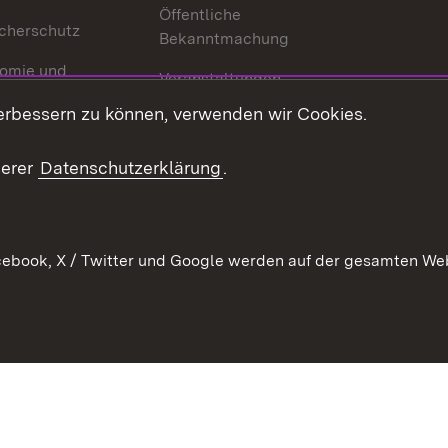
Öffentliche
cherschutz
Bekanntmachung
omie und
Veranstaltungen
ion
erbessern zu können, verwenden wir Cookies.
Mediathek
Publikationen
serer
Datenschutzerklärung
.
Kontakt
ebook, X / Twitter und Google werden auf der gesamten Webs
Kontakt
Datenschutz
Erklärung zur Barrierefreiheit