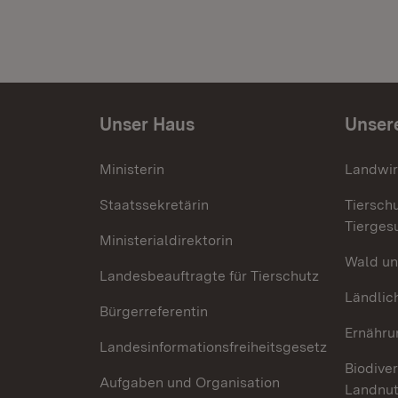
Unser Haus
Unser
Ministerin
Landwir
Staatssekretärin
Tiersch
Tierges
Ministerialdirektorin
Wald un
Landesbeauftragte für Tierschutz
Ländlic
Bürgerreferentin
Ernähru
Landesinformationsfreiheitsgesetz
Biodiver
Aufgaben und Organisation
Landnu