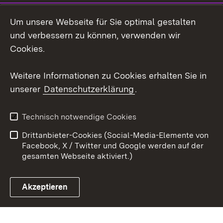
Instagram
Um unsere Webseite für Sie optimal gestalten
Social Wall
und verbessern zu können, verwenden wir
Cookies.
Youtube
Weitere Informationen zu Cookies erhalten Sie in
Zum 
unserer
Datenschutzerklärung
.
Kontakt
Datenschutz
Erklärung zur
Benutzungshinweise
Technisch notwendige Cookies
Barrierefreiheit
Drittanbieter-Cookies (Social-Media-Elemente von
Impressum
Cookies
Facebook, X / Twitter und Google werden auf der
gesamten Webseite aktiviert.)
Akzeptieren
Link zum Landesportal