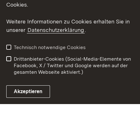
Cookies.
Youtube
Weitere Informationen zu Cookies erhalten Sie in
Zum 
unserer
Datenschutzerklärung
.
Kontakt
Datenschutz
Erklärung zur
Benutzungshinweise
Technisch notwendige Cookies
Barrierefreiheit
Drittanbieter-Cookies (Social-Media-Elemente von
Impressum
Cookies
Facebook, X / Twitter und Google werden auf der
gesamten Webseite aktiviert.)
Akzeptieren
Link zum Landesportal