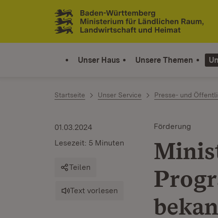
Zum Inhalt springen
Link zur Startseite
Unser Haus
Unsere Themen
Un
Startseite
Unser Service
Presse- und Öffentli
Förderung
01.03.2024
Minis
Lesezeit: 5 Minuten
Teilen
Prog
Text vorlesen
bekan