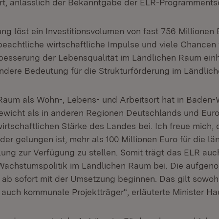
art, anlässlich der Bekanntgabe der ELR-Programment
ng löst ein Investitionsvolumen von fast 756 Millionen 
eachtliche wirtschaftliche Impulse und viele Chancen 
besserung der Lebensqualität im Ländlichen Raum einh
ndere Bedeutung für die Strukturförderung im Ländlic
Raum als Wohn-, Lebens- und Arbeitsort hat in Baden
wicht als in anderen Regionen Deutschlands und Europ
irtschaftlichen Stärke des Landes bei. Ich freue mich, 
er gelungen ist, mehr als 100 Millionen Euro für die lä
lung zur Verfügung zu stellen. Somit trägt das ELR auc
Wachstumspolitik im Ländlichen Raum bei. Die aufge
ab sofort mit der Umsetzung beginnen. Das gilt sowohl 
 auch kommunale Projektträger“, erläuterte Minister Ha