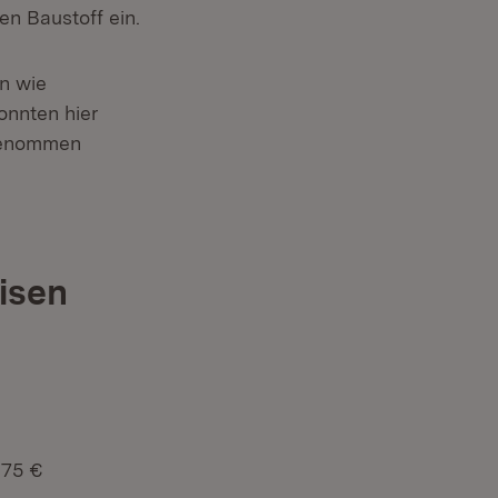
en Baustoff ein.
n wie
nnten hier
fgenommen
isen
675 €