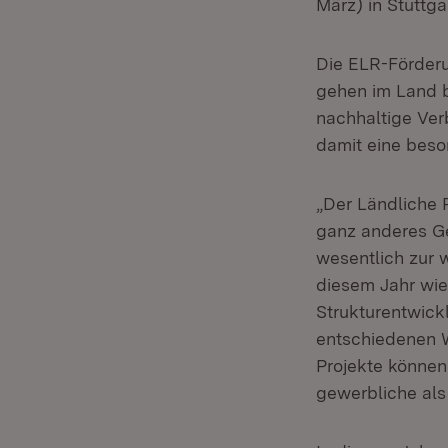
März) in Stuttg
Die ELR-Förderu
gehen im Land b
nachhaltige Ver
damit eine beso
„Der Ländliche 
ganz anderes Ge
wesentlich zur w
diesem Jahr wied
Strukturentwick
entschiedenen 
Projekte können 
gewerbliche als