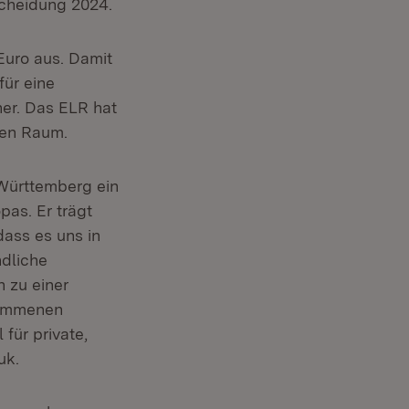
scheidung 2024.
Euro aus. Damit
für eine
er. Das ELR hat
hen Raum.
-Württemberg ein
as. Er trägt
dass es uns in
ndliche
h zu einer
nommenen
für private,
uk.