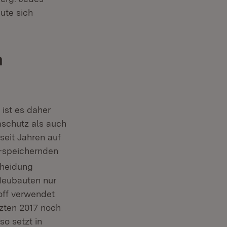
ute sich
m
ist es daher
aschutz als auch
seit Jahren auf
-speichernden
cheidung
Neubauten nur
off verwendet
tzten 2017 noch
so setzt in