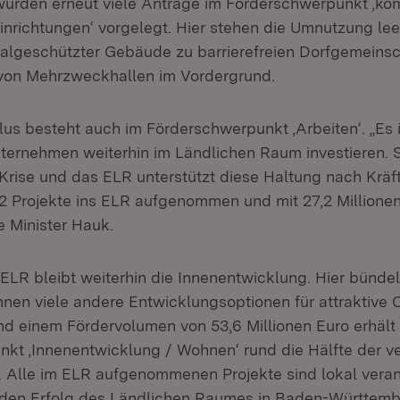
wurden erneut viele Anträge im Förderschwerpunkt ,k
nrichtungen‘ vorgelegt. Hier stehen die Umnutzung lee
algeschützter Gebäude zu barrierefreien Dorfgemeins
 von Mehrzweckhallen im Vordergrund.
lus besteht auch im Förderschwerpunkt ,Arbeiten‘. „Es is
nternehmen weiterhin im Ländlichen Raum investieren. 
t Krise und das ELR unterstützt diese Haltung nach Kräf
2 Projekte ins ELR aufgenommen und mit 27,2 Millione
e Minister Hauk.
 ELR bleibt weiterhin die Innenentwicklung. Hier bünde
n viele andere Entwicklungsoptionen für attraktive O
nd einem Fördervolumen von 53,6 Millionen Euro erhält
kt ,Innenentwicklung / Wohnen‘ rund die Hälfte der v
 Alle im ELR aufgenommenen Projekte sind lokal veran
ür den Erfolg des Ländlichen Raumes in Baden-Württem