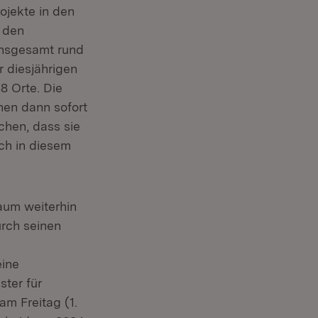
ojekte in den
 den
insgesamt rund
 diesjährigen
8 Orte. Die
en dann sofort
chen, dass sie
ch in diesem
aum weiterhin
urch seinen
eine
ster für
m Freitag (1.