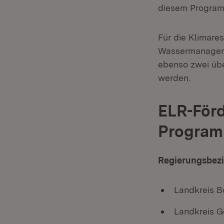
diesem Programm
Für die Klimare
Wassermanageme
ebenso zwei üb
werden.
ELR-För
Program
Regierungsbezi
Landkreis Bö
Landkreis Gö