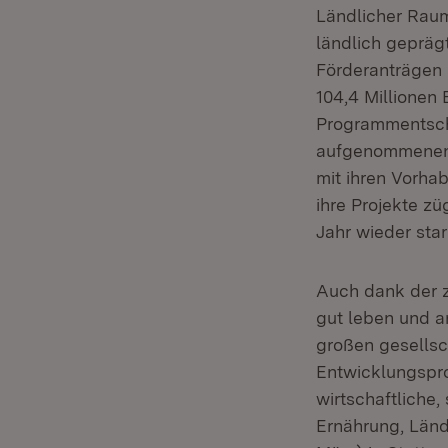
Ländlicher Raum
ländlich geprä
Förderanträgen 
104,4 Millionen
Programmentsche
aufgenommenen 
mit ihren Vorha
ihre Projekte z
Jahr wieder sta
Auch dank der z
gut leben und a
großen gesellsc
Entwicklungspro
wirtschaftliche,
Ernährung, Länd