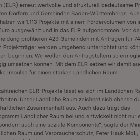
 (ELR) erneut wertvolle und strukturell bedeutsame Pr
gten Dörfern und Gemeinden Baden-Württembergs. Aus
haben wir 1.113 Projekte mit einem Fördervolumen von 
 Euro ausgewählt und in das ELR aufgenommen. Von der
idung profitieren 429 Gemeinden mit Anträgen für 74
Projektträger werden umgehend unterrichtet und könn
ben beginnen. Wir wollen den Antragstellern so ermögli
ügig umsetzen können. Mit dem ELR setzen wir damit au
rke Impulse für einen starken Ländlichen Raum.
ahlreichen ELR-Projekte lässt es sich im Ländlichen R
rbeiten. Unser Ländliche Raum zeichnet sich ebenso d
haftlichen Zusammenhalt aus. Auch dazu trägt das
gramm Ländlicher Raum bei und entwickelt nicht nur 
 sondern auch eine soziale Komponente“, sagte der Mini
lichen Raum und Verbraucherschutz, Peter Hauk MdL, a