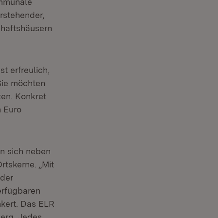
ommunale
rstehender,
chaftshäusern
t erfreulich,
Sie möchten
ten. Konkret
n Euro
ln sich neben
rtskerne. „Mit
 der
erfügbaren
kert. Das ELR
berg. Jedes