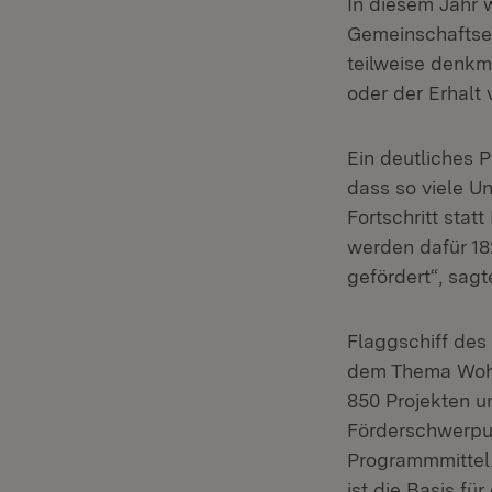
In diesem Jahr 
Gemeinschaftsei
teilweise denkm
oder der Erhalt
Ein deutliches P
dass so viele U
Fortschritt stat
werden dafür 18
gefördert“, sagt
Flaggschiff des
dem Thema Wohne
850 Projekten u
Förderschwerpun
Programmmittel.
ist die Basis f