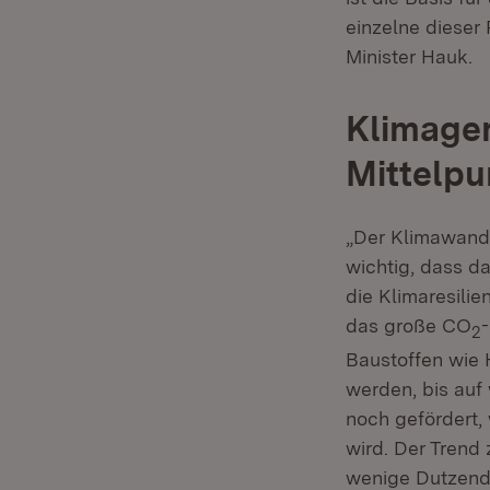
einzelne dieser
Minister Hauk.
Klimager
Mittelpu
„Der Klimawande
wichtig, dass d
die Klimaresilie
das große CO
2
Baustoffen wie 
werden, bis au
noch gefördert,
wird. Der Trend 
wenige Dutzend 