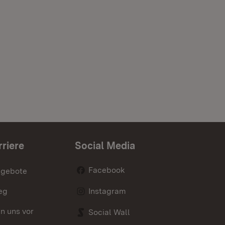
rriere
Social Media
Facebook
ngebote
eg
Instagram
en uns vor
Social Wall