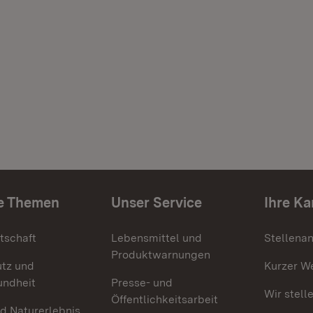
e Themen
Unser Service
Ihre Ka
tschaft
Lebensmittel und
Stellena
Produktwarnungen
utz und
Kurzer W
undheit
Presse- und
Wir stell
Öffentlichkeitsarbeit
d Naturerlebnis