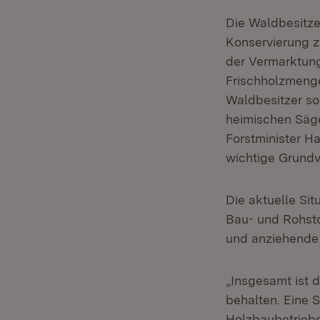
Die Waldbesitze
Konservierung z
der Vermarktung
Frischholzmenge
Waldbesitzer so
heimischen Säge
Forstminister H
wichtige Grundv
Die aktuelle Si
Bau- und Rohsto
und anziehende 
„Insgesamt ist 
behalten. Eine 
Holzbaubetriebe 