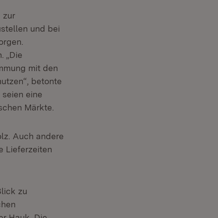
 zur
stellen und bei
orgen.
. „Die
immung mit den
utzen“, betonte
 seien eine
ischen Märkte.
olz. Auch andere
 Lieferzeiten
lick zu
chen
ter Hauk. Die