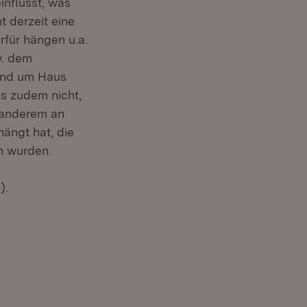
influsst, was
t derzeit eine
rfür hängen u.a.
w. dem
und um Haus
s zudem nicht,
r anderem an
ängt hat, die
n wurden.
).