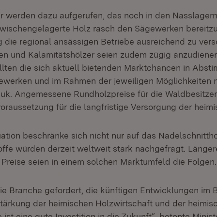
r werden dazu aufgerufen, das noch in den Nasslagern
wischengelagerte Holz rasch den Sägewerken bereitzu
 die regional ansässigen Betriebe ausreichend zu vers
n und Kalamitätshölzer seien zudem zügig anzudienen
llten die sich aktuell bietenden Marktchancen in Abst
werken und im Rahmen der jeweiligen Möglichkeiten n
auk. Angemessene Rundholzpreise für die Waldbesitzer
oraussetzung für die langfristige Versorgung der heim
tuation beschränke sich nicht nur auf das Nadelschnitth
ffe würden derzeit weltweit stark nachgefragt. Längere
Preise seien in einem solchen Marktumfeld die Folgen.
die Branche gefordert, die künftigen Entwicklungen im B
Stärkung der heimischen Holzwirtschaft und der heimis
ist eine gute Investition in die Zukunft“, betonte Minis