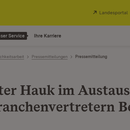
Extern:
Landesportal
ser Service
Ihre Karriere
chkeitsarbeit
Pressemitteilungen
Pressemitteilung
ter Hauk im Austau
ranchenvertretern B