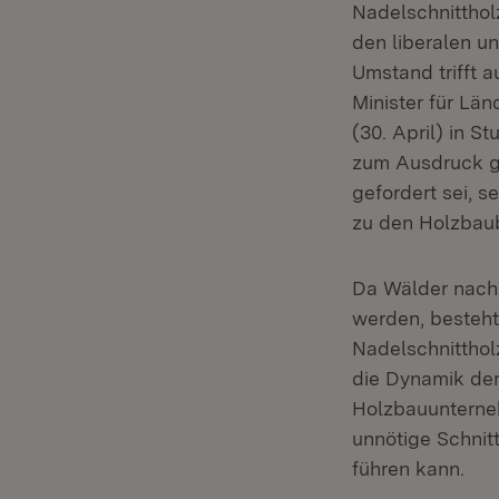
Nadelschnitthol
den liberalen u
Umstand trifft 
Minister für Lä
(30. April) in S
zum Ausdruck g
gefordert sei, s
zu den Holzbaub
Da Wälder nachh
werden, besteht
Nadelschnitthol
die Dynamik der
Holzbauunterne
unnötige Schnit
führen kann.