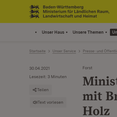
Zum Inhalt springen
Link zur Startseite
Unser Haus
Unsere Themen
Un
Startseite
Unser Service
Presse- und Öffentli
Forst
30.04.2021
Minis
Lesezeit: 3 Minuten
Teilen
mit B
Text vorlesen
Holz