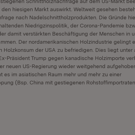
estiegenen Schnittholznachfrage auf dem US-Markt bee
f den hiesigen Markt auswirkt. Weltweit gesehen besteh
frage nach Nadelschnittholzprodukten. Die Gründe hie
nhaltenden Niedrigzinspolitik, der Corona-Pandemie bz
er damit verstärkten Beschäftigung der Menschen in 
mmen. Der nordamerikanischen Holzindustrie gelingt e
n Holzkonsum der USA zu befriedigen. Dies liegt unte
e Ex-Präsident Trump gegen kanadische Holzimporte verh
 der neuen US-Regierung wieder weitgehend aufgehobe
t es im asiatischen Raum mehr und mehr zu einer
pung (Bsp. China mit gestiegenen Rohstoffimportraten