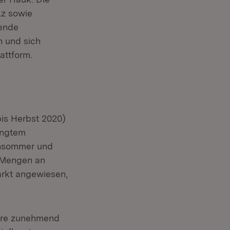
lz sowie
rende
n und sich
attform.
bis Herbst 2020)
ingtem
ensommer und
n Mengen an
arkt angewiesen,
dere zunehmend