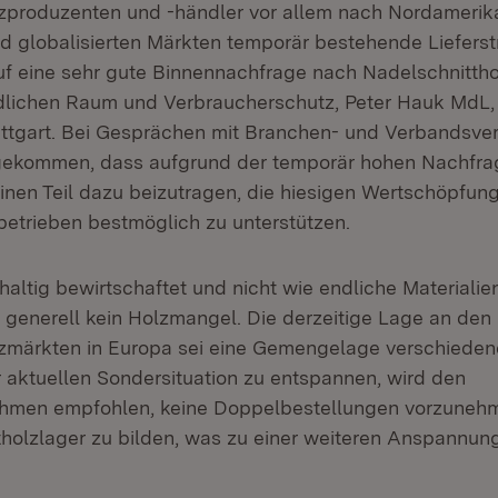
zproduzenten und -händler vor allem nach Nordamerika
nd globalisierten Märkten temporär bestehende Lieferst
auf eine sehr gute Binnennachfrage nach Nadelschnittho
ndlichen Raum und Verbraucherschutz, Peter Hauk MdL,
tuttgart. Bei Gesprächen mit Branchen- und Verbandsvert
ekommen, dass aufgrund der temporär hohen Nachfrag
einen Teil dazu beizutragen, die hiesigen Wertschöpfung
etrieben bestmöglich zu unterstützen.
altig bewirtschaftet und nicht wie endliche Materiali
 generell kein Holzmangel. Die derzeitige Lage an den
zmärkten in Europa sei eine Gemengelage verschieden
 aktuellen Sondersituation zu entspannen, wird den
hmen empfohlen, keine Doppelbestellungen vorzuneh
tholzlager zu bilden, was zu einer weiteren Anspannu