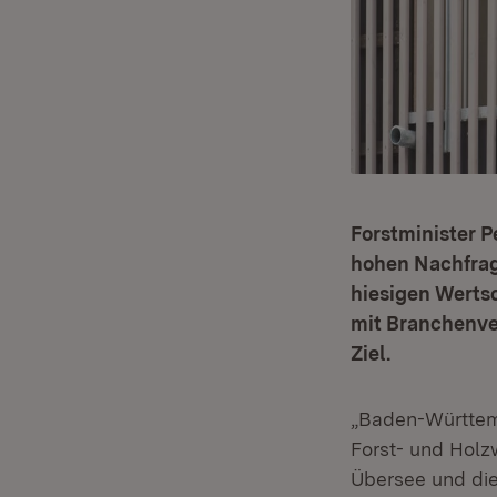
Forstminister P
hohen Nachfrage
hiesigen Werts
mit Branchenve
Ziel.
„Baden-Württemb
Forst- und Holz
Übersee und die