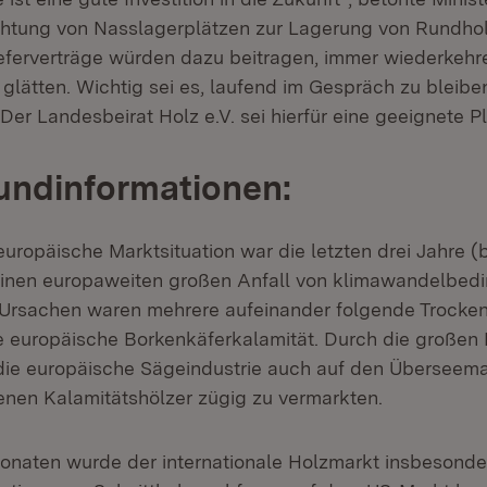
ichtung von Nasslagerplätzen zur Lagerung von Rundho
Lieferverträge würden dazu beitragen, immer wiederkeh
glätten. Wichtig sei es, laufend im Gespräch zu bleibe
er Landesbeirat Holz e.V. sei hierfür eine geeignete Pl
undinformationen:
uropäische Marktsituation war die letzten drei Jahre (
einen europaweiten großen Anfall von klimawandelbed
. Ursachen waren mehrere aufeinander folgende Trock
e europäische Borkenkäferkalamität. Durch die große
ie europäische Sägeindustrie auch auf den Überseem
enen Kalamitätshölzer zügig zu vermarkten.
Monaten wurde der internationale Holzmarkt insbeson