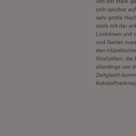
von der stark g
sich spürbar au
sehr große Nach
stark mit der a
Lockdown und d
und Garten zusa
den inländische
Strafzöllen, di
allerdings von
Zeitgleich komm
Rohstoffverknap