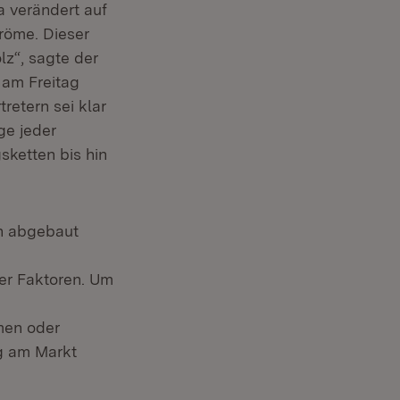
 verändert auf
röme. Dieser
lz“, sagte der
 am Freitag
retern sei klar
e jeder
sketten bis hin
en abgebaut
er Faktoren. Um
men oder
ng am Markt