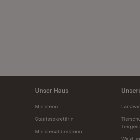
Unser Haus
Unser
Ministerin
Landwir
Staatssekretärin
Tiersch
Tierges
Ministerialdirektorin
Wald un